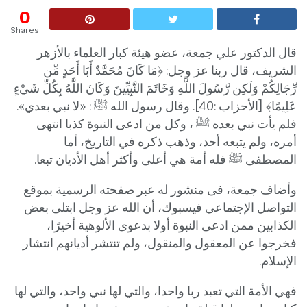
0
Shares
قال الدكتور علي جمعة، عضو هيئة كبار العلماء بالأزهر
الشريف، قال ربنا عز وجل: ﴿مَا كَانَ مُحَمَّدٌ أَبَا أَحَدٍ مِّن
رِّجَالِكُمْ وَلَكِن رَّسُولَ اللَّهِ وَخَاتَمَ النَّبِيِّينَ وَكَانَ اللَّهُ بِكُلِّ شَيْءٍ
عَلِيمًا﴾ [الأحزاب :40]. وقال رسول الله ﷺ : «لا نبي بعدي».
فلم يأت نبي بعده ﷺ ، وكل من ادعى النبوة كذبا انتهى
أمره، ولم يتبعه أحد، وذهب ذكره في التاريخ، أما
المصطفى ﷺ فله أمة هي أعلى وأكثر أهل الأديان تبعا.
وأضاف جمعة، فى منشور له عبر صفحته الرسمية بموقع
التواصل الإجتماعي فيسبوك، أن الله عز وجل ابتلى بعض
الكذابين ممن ادعى النبوة أولا بدعوى الألوهية أخيرًا،
فخرجوا عن المعقول والمنقول، ولم تنتشر أديانهم انتشار
الإسلام.
فه
ي الأمة التي تعبد ربا واحدا، والتي لها نبي واح
د، والتي لها