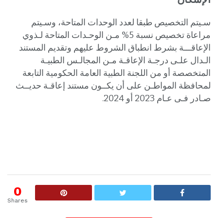
سـيتم التخصيص طبقا لعدد الوحدات المتاحة، وسـيتم
مراعاة تخصيص نسبة 5% مـن الوحـدات المتاحة لـذوي
الإعاقـــة بشرط انطباق الشروط عليهم وتقديم المستند
الـدال علـى درجـة الإعاقـة مـن المجالـس الطبيـة
المتخصصة أو من اللجنة الطبية العامة الحكومية التابعة
لمحافظة المواطـن على أن يكــون مستند إعاقـة حديــث
صـادر فـى عـام 2023 أو 2024.
0
Shares