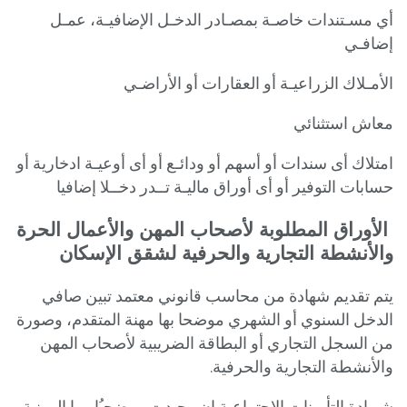
أي مسـتندات خاصـة بمصـادر الدخـل الإضافيـة، عمـل
إضافـي
الأمـلاك الزراعيـة أو العقارات أو الأراضـي
معاش استثنائي
امتلاك أى سندات أو أسهم أو ودائـع أو أى أوعيـة ادخارية أو
حسابات التوفير أو أى أوراق ماليـة تــدر دخــلا إضافيا
الأوراق المطلوبة لأصحاب المهن والأعمال الحرة
والأنشطة التجارية والحرفية لشقق الإسكان
يتم تقديم شهادة من محاسب قانوني معتمد تبين صافي
الدخل السنوي أو الشهري موضحا بها مهنة المتقدم، وصورة
من السجل التجاري أو البطاقة الضريبية لأصحاب المهن
والأنشطة التجارية والحرفية.
شـهادة التأمينات الاجتماعية إن وجـدت موضحـُا بهـا المهنـة