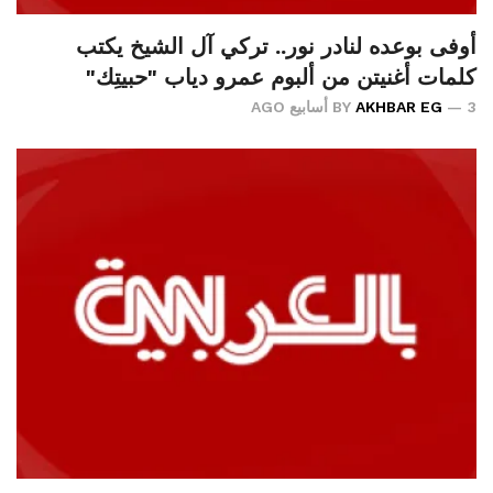
أوفى بوعده لنادر نور.. تركي آل الشيخ يكتب
كلمات أغنيتن من ألبوم عمرو دياب "حبيتِك"
3 أسابيع AGO
AKHBAR EG
BY