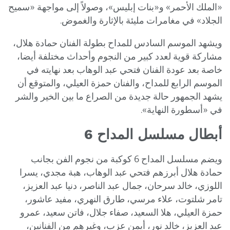
«الملك الأحمر» و«بنات إبليس»، وصولاً إلى مواجهة «سميح
الجلاد» في مغامرات مليئة بالإثارة والغموض.
ويشهد الموسم السادس للمداح بطولة الفنان حمادة هلال،
مشاركة قوية لعدد كبير من النجوم وأحداث مختلفة أيضا،
خاصة بعد عودة الفنان فتحي عبد الوهاب بعد نهايته في
الموسم الرابع للمداح، والفنان حمزة العيلي، والمتوقع أن
يشهد الجمهور حالة جديدة من الصراع ما بين الخير والشر
في «أسطورة النهاية».
أبطال مسلسل المداح 6
ويضم مسلسل المداح 6 كوكبة من نجوم الفن بجانب
حمادة هلال أبرزهم فتحي عبد الوهاب، هبة مجدي، يسرا
اللوزي، خالد سرحان، جمال عبد الناصر، دنيا عبد العزيز،
تامر شلتوت، علاء مرسي، طارق النهري، مفيد عاشور،
حمزة العيلي، هلا السعيد، صفاء جلال، فاتن سعيد، عمرو
عبد العزيز، خالد نور، أيمن عزب، وغيرهم من الفنانين،