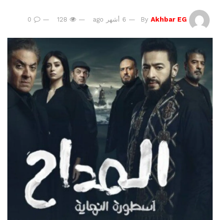
Akhbar EG
By
6 أشهر ago
128
0