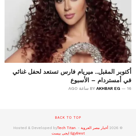
أكتوبر المقبل.. ميريام فارس تستعد لحفل غنائي
في أمستردام – الأسبوع
16 ساعة AGO
AKHBAR EG
BY
BACK TO TOP
© 2026
أخبار مصر العروبة
- Hosted & Developed by
.
Tech Titan
EgyBest
ايجى بيست