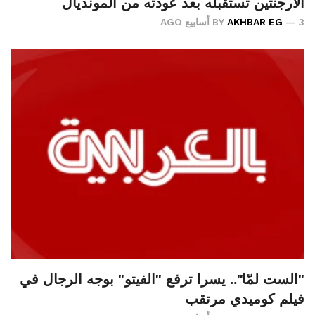
الأرجنتين تستقبله بعد عودته من المونديال
3 أسابيع AGO
AKHBAR EG
BY
"الست لمّا".. يسرا ترفع "الفيتو" بوجه الرجال في
فيلم كوميدي مرتقب