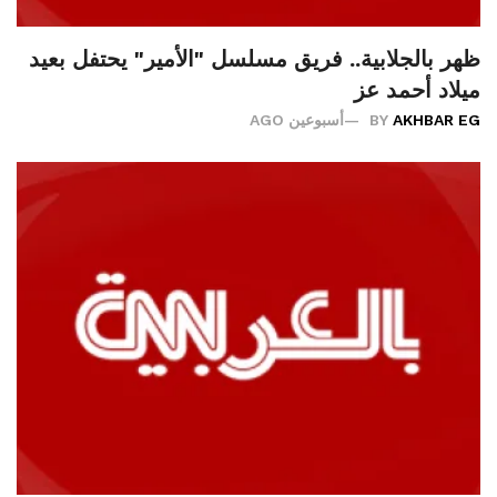
ظهر بالجلابية.. فريق مسلسل "الأمير" يحتفل بعيد
ميلاد أحمد عز
AKHBAR EG
BY
أسبوعين AGO