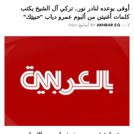
أوفى بوعده لنادر نور.. تركي آل الشيخ يكتب
كلمات أغنيتن من ألبوم عمرو دياب "حبيتِك"
3 أسابيع AGO
AKHBAR EG
BY