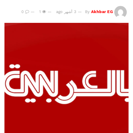
Akhbar EG
By
3 أشهر ago
1
0