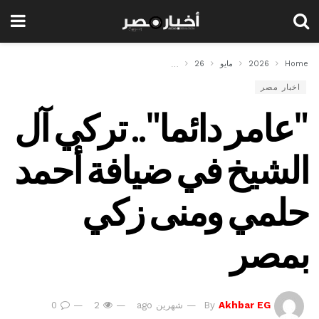
Home
2026
مايو
26
"عامر دائما".. تركي آل الشيخ في ضيافة أحمد حلمي و
اخبار مصر
"عامر دائما".. تركي آل
الشيخ في ضيافة أحمد
حلمي ومنى زكي
بمصر
Akhbar EG
By
شهرين ago
2
0