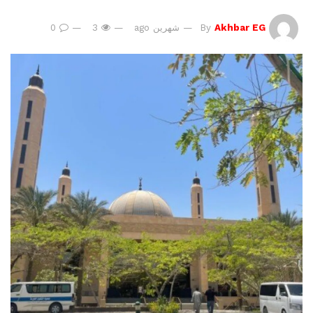
Akhbar EG
By
شهرين ago
3
0