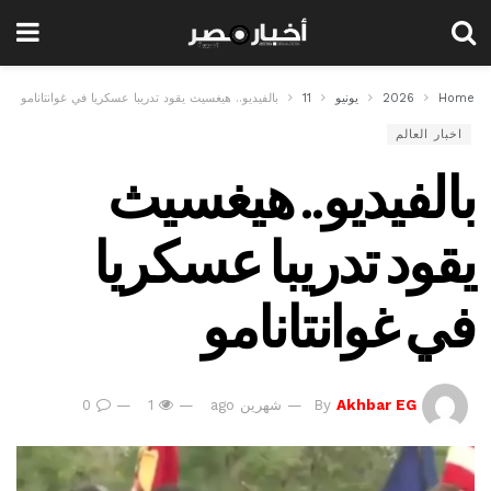
Home
2026
يونيو
11
بالفيديو.. هيغسيث يقود تدريبا عسكريا في غوانتانامو
اخبار العالم
بالفيديو.. هيغسيث
يقود تدريبا عسكريا
في غوانتانامو
Akhbar EG
By
شهرين ago
1
0