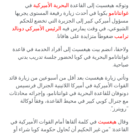
وتوجّه هيغسيث إلى القاعدة
البحرية الأميركية
في
غوانتانامو
بكوبا ​في أحدث زيارة رفيعة المستوى يجريها
مسؤول أميركي كبير إلى الجزيرة التي تخضع للحكم
الشيوعي، في وقت يمارس فيه
الرئيس الأميركي
دونالد
ترامب
ضغوطاً متزايدة على هافانا.
ولاحقا، انضم بيت هيغسيث إلى أفراد الخدمة في قاعدة
غوانتانامو البحرية في كوبا لحضور جلسة تدريب بدني
صباحية.
وتأتي زيارة هيغسيث بعد أقل ‌من أسبوعين ‌من زيارة قائد ​
القوات الأميركية ‌في ⁠أميركا ​اللاتينية الجنرال ⁠فرنسيس
دونوفان للقاعدة البحرية في غوانتانامو، وإجرائه محادثات
مع جنرال كوبي كبير في محيط القاعدة، وفقاً لوكالة
“رويترز”.
وقال
هيغسيث
في كلمة ألقاها أمام القوات الأميركية في
القاعدة: “من غير الحكيم أن تُحاول حكومة كوبا شراء أو