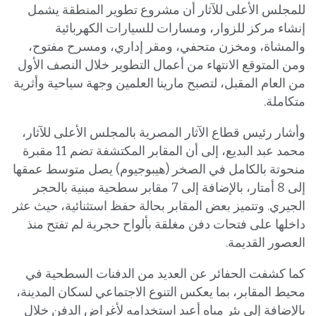
للمجلس الأعلى للآثار أن مشروع تطوير المنطقة يشمل
إنشاء مركز للزوار، ومسارات للسيارات الكهربائية
والمشاة، ومخزن متحفي، ومقر إداري، ومسرح مفتوح،
ومن المتوقع الانتهاء من أعمال التطوير خلال النصف الأول
من العام المقبل، لتصبح مارينا العلمين وجهة سياحية وأثرية
متكاملة.
وأشار رئيس قطاع الآثار المصرية بالمجلس الأعلى للآثار،
محمد عبد البديع، إلى أن المقابر المكتشفة تضم 11 مقبرة
منحوتة بالكامل في الصخر (هيبوجيوم) يصل متوسط عمقها
إلى 8 أمتار، بالإضافة إلى 7 مقابر سطحية مبنية بالحجر
الجيري. وتتميز بعض المقابر بحالة حفظ استثنائية، حيث عثر
داخلها على فتحات دفن مغلقة بألواح حجرية لم تفتح منذ
العصور القديمة.
كما كشفت الحفائر عن العديد من الدفنات السطحية في
محيط المقابر، بما يعكس التنوع الاجتماعي لسكان المدينة،
بالإضافة إلى بئر مياه أعيد استخدامه لأغراض الدفن خلال