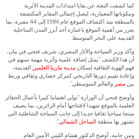
كما كشفت البعثة عن بقايا امتدادات المدينة الأثرية
ومكوناتها المعمارية، ليصل إجمالي المقابر المكتشفة
بالمنطقة منذ اكتشاف الموقع عام 1986 إلى 44 مقبرة، بما
يعزز من أهمية الموقع باعتباره أحد أبرز المدن الساحلية
القديمة على البحر المتوسط.
وأكد وزير السياحة والآثار المصري، شريف فتحي في بيان،
أن هذا الكشف “يمثل إضافة علمية وأثرية مهمة تسهم في
فهم الهوية الثقافية لسكان
مدينة مارينا العلمين
القديمة،
وإعادة تقييم دورها التاريخي كمركز حضاري وثقافي وربط
بين
مصر
والعالم المتوسطي”.
وأوضح فتحي أن الوزارة “تولي اهتماما كبيرا بأعمال الحفائر
العلمية بالموقع تمهيدا لافتتاحها أمام الزائرين، بما يضيف
منتجا سياحيا ثقافيا جديدا إلى جانب السياحة الشاطئية التي
تشتهر بها منطقة
الساحل الشمالي
“.
ومن جانبه، أوضح الدكتور هشام الليثي الأمين العام