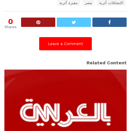
T
اكتشافات أثرية
مصر
مقبرة أثرية
a
g
s
0
:
Shares
Leave a Comment
Related Content