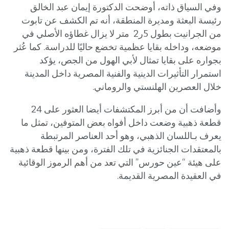
وفي السياق ذاته، أوضحت الدكتورة إيمان عبد الخالق
رئيسة البعثة ومديرة المنطقة، أنه تم الكشف عن تابوت
من الجرانيت بطول 5ر2 متر لا يزال غطاؤه الأصلي في
موضعه، وداخله بقايا عظمية تخضع حاليًا للدراسة. كما عُثر
بجواره على بقايا تمثال لأبي الهول من الجص، يؤكد
استمرار التأثيرات الدينية والفنية المصرية داخل المدينة
خلال العصرين الهلنستي والروماني.
وأضافت أن من أبرز المكتشفات أيضا العثور على 24
قطعة ذهبية وضعت داخل أفواه بعض المتوفين، تمثل ما
يعرف بـاللسان الذهبي، وهو أحد العناصر المرتبطة
بالمعتقدات الجنائزية في تلك الفترة، ومن بينها قطعة ذهبية
على هيئة “عين حورس” التي تعد من أهم الرموز الوقائية
في العقيدة المصرية القديمة.