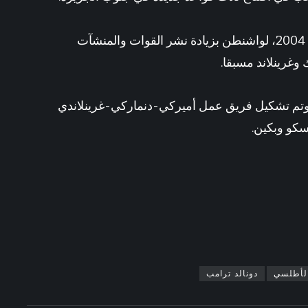
ويسمح اتفاق دفاعي أبرم عام 1951، تم تحديثه عام 2004، لواشنطن بزيادة نشر القوات والمنشآت
غرينلاند مسبقا.
، وتم تشكيل فريق عمل أميركي-دنماركي-غرينلاندي
سكو وبكين.
لأطلسي
دونالد ترامب