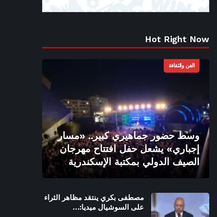
Hot Right Now
الفن والثقافة
وسط حضور جماهيري كبير.. «مسار
إجباري» يشعل حفل افتتاح مهرجان
الصيف الدولي بمكتبة الإسكندرية
مصطفى بكري ينتقد مظاهر الثراء
على السوشيال ميديا:…