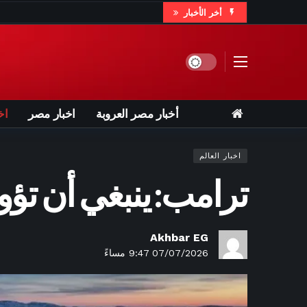
أخر الأخبار
3 ساعات ago
33 مباراة ولقب وحيد
3 ساعات ago
نهاية المشو
Dark mode
4 ساعات ago
«لجان ال
أخبار مصر العروبة
اخبار مصر
اخ
4 ساعات ago
ليفربول يتوصل ل
اخبار العالم
4 ساعات ago
يان ديوماندي يحطم
ترامب: ينبغي أن تؤو
4 ساعات ago
عمرو دياب يواصل كتا
4 ساعات ago
ر
4 ساعات ago
تقنين الأرا
Akhbar EG
07/07/2026 9:47 مساءً
5 ساعات ago
التنمية المحلية ت