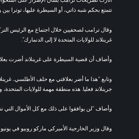
أثارت تصريحات
ترامب
بشأن الإصرار على استحواذ ا
3 ساعات go
تتمتع بحكم شبه ذاتي، أو ‌السيطرة عليها، توترا ‌بين
و
وقال ⁠ترامب لصحفيين خلال اجتماع مع الرئيس الت
غرينلاند ⁠للولايات المتحدة ‌لا إلى الدنمارك”.
وأضاف أن قضية السيطرة على غرينلاند أضرت بعل
وتابع “هذا ما أضر بعلاقتي مع حلف الأطلسي.. غرينلاند
جرينلاند فعليا. هذه منطقة مهمة للولايات المتحدة
وأضاف “لن يوافقوا على ذلك مع كل الأموال التي نن
وقال وزير الخارجية الأميركي
ماركو روبيو
في يونيو 