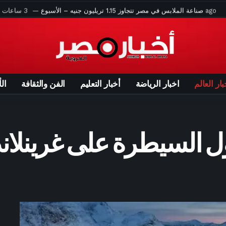
3 ساعات ago
صناعة الملابس في مصر تتجاوز 1.15 تريليون جنيه – الأسبوع
.. ماذا قدم محمد علي بن رمضان مع الأهلي قبل رحيله؟ – الأسبوع
ار مبكرًا.. الأهلي يعلن رحيل محمد علي بن رمضان رسميًا – الأسبوع
3 ساعات ago
محمد صلاح لا يمكن إقناعه بالمال – الأسبوع
إخوان المسلمين هتبدأ تشتغل على محمد صلاح في تركيا» – الأسبوع
بار العالم
اخبار الرياضة
أخبار التعليم
الفن والثقافة
ال
اتفاق مع باركولا.. ومطالب باريس سان جيرمان تعطل إتمام الصفقة
4 ساعات ago
“الموساد” يطيح بقيادات بعد فشل عملية استهداف لإيران
 أرقام ريال مدريد.. أغلى صفقة في تاريخ النادي الملكي – الأسبوع
ل السيطرة على غرينلاند
بة التاريخ.. إنجاز جديد في قائمة «بيلبورد عربية أعلى 100 فنان»
سميًا.. الزمالك يعلن موقفه النهائي من رحيل خوان بيزيرا – الأسبوع
ضي.. المستندات المطلوبة ورسوم الفحص وطريقة السداد – الأسبوع
كشف آلية تسعير أراضي التقنين وحقوق المواطنين في التظلم «فيديو»
5 ساعات ago
فيديو.. محمد صلاح يتلقى هدية “غريبة” في طرابزون
5 ساعات ago
«ليفربول بالنسبة لي خلص.. كأنه مطعم واتقفل» – الأسبوع