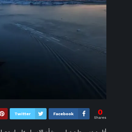
5 ساعات ago
أول تع
5 ساعات o
5 ساعات ago
ال
5 ساعات ago
إمام عاشور لو جاب 100 بطولة في كأس العالم هتفضل الصفقة اللي كسرت مبادئ الأهلي – الأسبوع
5 ساعات ago
ب
5 ساعات ago
أحمد العوضي يرفع شعار الديب في ر
6 ساعات ago
مهرجان الصيف الدول
6 ساعات ago
وسط حضور جماهيري كبير.. «مسار إج
6 ساعات ago
مصطفى بكري ينتقد م
6 ساعات ago
جمهور الإسكندرية الأقرب إ
0
Twitter
Facebook
Shares
6 ساعات ago
المواطن 
6 ساعات ago
أو