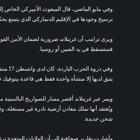
وفي مايو الماضي، قال المبعوث الأميركي الخاص إ
ترسيخ وجودها في الإقليم الدنماركي الذي يتمتع بحك
ويرى ترامب أن غرينلاند ضرورية لضمان الأمن القومي 
فستسقط في يد الصين أو روسيا.
وفي ذروة
الحرب الباردة
، كان 
يتبق لديها إلا منشأة واحدة فقط هي قاعدة بيتوفيك 
ويمر عبر غرينلاند أقصر مسار للصواريخ البالستية م
ويُعتقد أنها تملك معادن أرضية نادرة غير مستغلة، 
شحن جديدة.
وأشارت تقارير صحافية إلى أن الولايات المتحدة تر