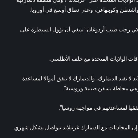
لولايات ‌المتحدة على “
غرينلاند
“، وهي منطقة دنماركية
a
ترامب يعلن توقعاته بشأن إيران.. ويتحدث عن”إمدادات غير محدود”
اشنطن
وكوبنهاغن، وعلى نطاق أوسع في
أوروبا
.
ركي
رجب طيب أردوغان
“ينبغي أن تؤول السيطرة على
اقات
الولايات المتحدة
مع حلف ⁠الأطلسي.
 لا تفيد الدنمارك، والدنمارك ⁠لا تنفق أموالا لمساعدة
، وهي محاطة بسفن صينية وروسية”.
فقها لمساعدتهم في مواجهة روسيا”.
إن المحادثات مع
الدنمارك
غرينلاند تتواصل بشكل شهري.