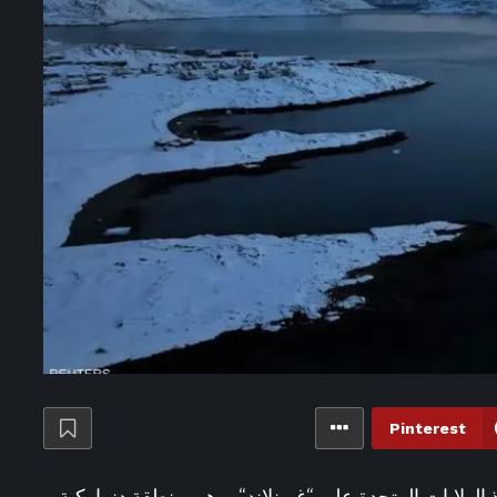
ليق من فينيسيوس جونيور بعد تجديد عقده مع ريال مدريد – الأسبوع
ag
مصطفى بكري يحذر من 4 فئات تهدد أمن واستقرار الدولة المصرية
رئيس السيسي يقود مسيرة بناء دولة مصرية حديثة وقوية – الأسبوع
عد تشييع جثمانها.. موعد ومكان عزاء المذيعة سونيا كمال – الأسبوع
مضان 2027.. تفاصيل مسلسله الجديد – الأسبوع
6 ساعات ago
بريطانيا.. الكشف عن أرقام قياسية لبرنامج لمكافحة التطرف
ي يجمع كبار النجوم والمواهب الشابة في دورة استثنائية – الأسبوع
6 ساعات ago
«طموحكم انتهى ومش جاهزين للمنافسة» – الأسبوع
باري» يشعل حفل افتتاح مهرجان الصيف الدولي بمكتبة الإسكندرية
ظاهر الثراء على السوشيال ميديا: «يقولوا جابوا المليارات منين؟»
لى قلوبنا.. ونعد بحفل استثنائي في افتتاح مهرجان الصيف – الأسبوع
Pinterest
لا يطلب المستحيل من الحكومة وإنما يريد تخفيف الأعباء – الأسبوع
ل ظهور لـ محمد صلاح في تدريبات طرابزون سبور «صور» – الأسبوع