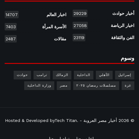
أخبار حوادث
29229
اخبار العالم
14707
اخبار الرياضة
27058
الأسرة المرأة
7403
الفن والثقافة
23119
مقالات
2487
وسوم
إسرائيل
الأهلي
الداخلية
الزمالك
ترامب
حوادث
غزة
مسلسلات رمضان ٢٠٢٥
مصر
وزارة الداخلية
© 2026
أخبار مصر العروبة
- Hosted & Developed by
.
Tech Titan
اعلن معنا
تواصل معنا