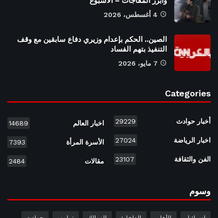
وأبرز المفاجآت – الأسبوع
4 أغسطس، 2026
الصين.. الحكم بإعدام وزيري دفاع سابقين مع وقف
التنفيذ بتهم الفساد
7 مايو، 2026
Categories
أخبار حوادث
29229
اخبار العالم
14689
اخبار الرياضة
27024
الأسرة المرأة
7393
الفن والثقافة
23107
مقالات
2484
وسوم
إسرائيل
الأهلي
الداخلية
الزمالك
ترامب
حوادث