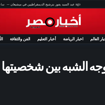
ساعتين ago
اختلاق واقعة “فتاة أوبر” يثير غضبا في مصر.. ماذا حدث؟
"هجوماً لاذعاً" ضد عبدالرحمن السيد الفائز بانتخابات ميشيغان التمهيدية
5 ساعات ago
أجسام غامضة قرب القمر.. علماء يتحدثون عن حضارة “غير بشرية”
 بضم إمام عاشور من الأهلي – الأسبوع
5 ساعات ago
«شاعر مصر الأول» – الأسبوع
بار العالم
اخبار الرياضة
أخبار التعليم
الفن والثقافة
ال
المية لـ نيفين علوبة وأصدقاؤها في «مهرجان صيف الأوبرا 2026».. صور
5 ساعات ago
له أبعاد كبيرة وحجم الاستقبال يثبت قيمته – الأسبوع
6 ساعات ago
انتظرت إشارة من جسدي قبل القرار – الأسبوع
ه الشبه بين شخصيتها 
 طرابزون سبور يعلق على استقبال محمد صلاح: جماهيرنا أبهرت الجميع
ين ليشعر بتجربة ممتعة.. كيف تشجعين طفلك على المذاكرة؟ – الأسبوع
دخين؟ إليك الطرق الطبيعية لتنظيف رئتيك واستعادة كفاءتهما – الأسبوع
نظيفة.. الأهلي يتفوق على بترول أسيوط في ثالث تجاربه الودية – الأسبوع
يان هام».. غزي وكزبرة يطلقان رقصة خاصة للترويج لفيلم «محمود التاني»
لفتوى يحسم الجدل: ما حكم كسب المال من منصات التواصل الاجتماعي؟