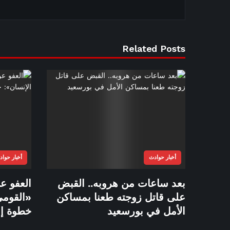
Related Posts
أخبار حوادث
أخبار حوا
بعد ساعات من هروبه.. القبض
العفو عن
على قاتل زوجته طعنا بمساكن
«القومي
الأمل في بورسعيد
خطوة إن