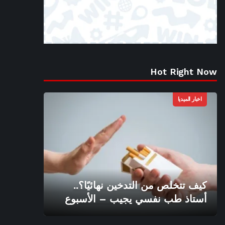
Hot Right Now
اخبار الميديا
كيف تتخلص من التدخين نهائيًا؟..
أستاذ طب نفسي يجيب – الأسبوع