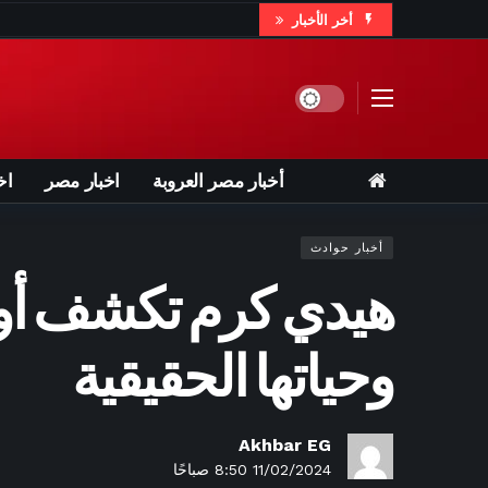
أخر الأخبار
3 ساعات ago
"يكره اليهود وإسرائيل".. ترامب يشن 
Dark mode
5 ساعات ago
بعد تألقه في كأس العالم 2026.. اهتمام إسباني
أخبار مصر العروبة
اخبار مصر
اخ
5 ساعات ago
رحلة غنائية ع
أخبار حوادث
هيدي كرم تكشف أوج
6 ساعات ago
رئيس
7 ساعات ago
اكسري الروت
وحياتها الحقيقية
7 ساعات ago
أقلعت عن الت
7 ساعات ago
بثنائية 
7 ساعات ago
على أنغام «ب
Akhbar EG
11/02/2024 8:50 صباحًا
7 ساعات ago
أمين ا