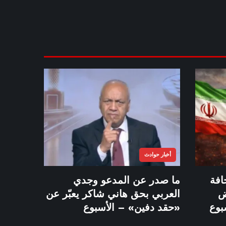
أخبار حوادث
افة
ما صدر عن المدعو وجدي
ض
العربي بحق هاني شاكر يعبّر عن
بوع
«حقد دفين» – الأسبوع