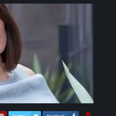
7 ساعات ago
إبراهيم حسن يطا
7 ساعات ago
استعدادًا ل
7 ساعات ago
«يلا ساحل 2026».. الهضبة عمرو دياب يفتتح موسم حفلات U Arena بالعلمين الجديد
7 ساعات ago
استقبال أسطوري.. محمد
8 ساعات ago
مذيعة CNN تتحدث مع ابني عم
8 ساعات 
8 ساعات ago
«أنا
8 ساعات ago
موعد أول مباراة لـ
8 ساعات ago
بعد انضمام 
8 ساعات ago
رسالة 
0