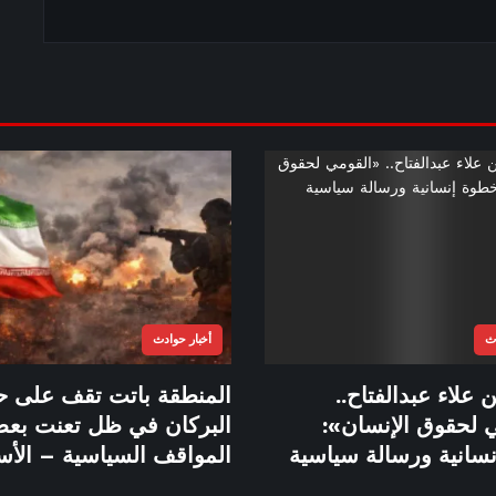
دث
أخبار حوادث
 علاء عبدالفتاح..
المنطقة باتت تقف على ح
 لحقوق الإنسان»:
البركان في ظل تعنت بع
سانية ورسالة سياسية
المواقف السياسية – الأس