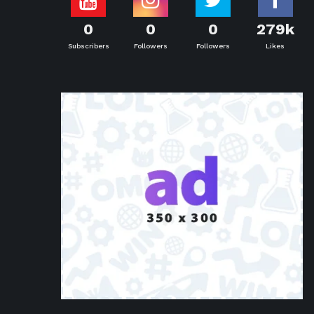
0
0
0
279k
Subscribers
Followers
Followers
Likes