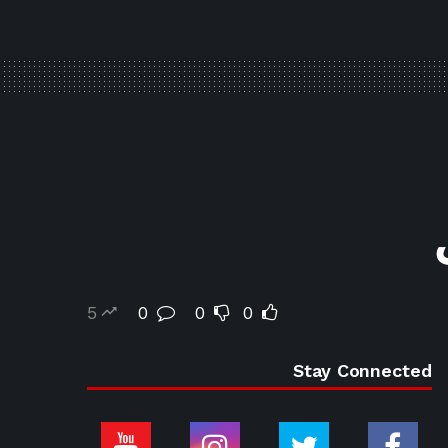
5
0
0
0
Stay Connected