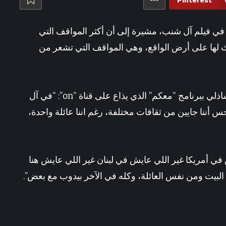
Pinterest
ساعة واحدة ago
نجت من انفجار مرفأ بيروت.. وما زالت تنتظر ابنها
في فيلم آل شنب، مشيرة إلى أن أكثر المواقف التي
ث لها على أرض الواقع، وهي المواقف التي تشعر من
وتابعت هيدي كرم، خلال لقائها مع الإعلامية منى الشاذلي ببرنامج “معكم” الذي يذاع على قناة “on”: “في آل
 أننا جايين من ثقافات مختلفة، رغم اننا عائلة واحدة،
في أمريكا غير اللي عايش في لبنان غير اللي عايش هنا
لبيت ومن نفس العائلة، وكله في الآخر بيدوب مع بعض”.