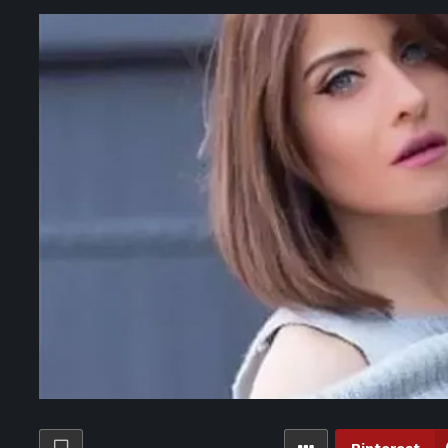
لب «كاف» بتعديل أجندة سبتمبر قبل انطلاق تصفيات أمم أفريقيا 2027
7 ساعات ago
«لا أتذكر أنني رأيت شيئا كهذا من قبل» – الأسبوع
لموسم المقبل.. الزمالك يواصل تدريباته الجماعية تحت قيادة معتمد جمال
ة – الأسبوع
 صلاح يصل طرابزون وسط آلاف الجماهير لإتمام انتقاله رسميًا «فيديو»
ران خان رئيس الوزراء الباكستاني السابق المسجون.. هذا ما قالاه
ago
أمين الإفتاء يوضح حكم التدوين والهامش داخل المصحف لتسهيل الحفظ
 بعجبني».. لطيفة تطرح أحدث أعمالها بعد نجاح «شبهي بالملي» – الأسبوع
 محمد صلاح مع طرابزون سبور.. مواجهة مرتقبة في افتتاح الدوري التركي
8 ساعات ago
كيف تتخلص من التدخين نهائيًا؟.. أستاذ طب نفسي يجيب – الأسبوع
8 ساعات ago
بعد نجاح «سوبر نوفا».. أمير عيد يوجه رسالة لجمهوره – الأسبوع
محمد صلاح.. القنوات الناقلة لمباريات طرابزون سبور في الدوري التركي
8 ساعات ago
تواجه حكما بالإعدام.. الشيخة حسينة تعتزم العودة إلى بنغلاديش
خاصة من كاف إلى محمد صلاح بعد انضمامه لـ طرابزون سبور – الأسبوع