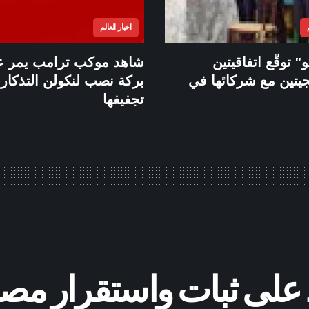
اخبار العالم
" توقّع اتفاقيتين
شاهد موكب ترامب يمر ع
جيتين مع شركائها في
بركة نصب لنكولن التذكار
تجفيفها
 على ثبات واستقرار مص