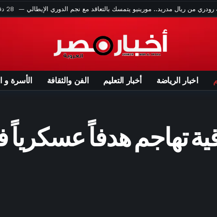
ريقة عمل كيكة الزبادي الهشة.. وصفة سهلة بمكونات بسيطة – الأسبوع
».. مدرب يجبر الحكم على طرد مدافع الخصم في الدوري الفرنسي «فيديو»
أحمد سعد يشارك جمهوره مجموعة صور من حفله في الساحل الشمالي
في العلمين.. إلهام شاهين توجه رسالة لـ شيرين عبد الوهاب – الأسبوع
ة نظيفة لـ«البلوز».. أهداف مباراة تشيلسي وميلان الودية «فيديو» – الأسبوع
م
اخبار الرياضة
أخبار التعليم
الفن والثقافة
الأسرة و ا
ساعتين ago
فيديو.. فاتهما الإقلاع فاقتحمتا ساحة الطائرات في مطار موسكو
ساعتين ago
تشكيل بيراميدز في ودية ريزا سبور التركي – الأسبوع
ساعتين ago
إسبانيا تكافح حريق التهم 4 آلاف هكتار جنوب البلاد
 تهاجم هدفاً عسكرياً ف
ي».. معجب شيرين عبد الوهاب يثير التفاعل بعد ظهوره رفقتها – الأسبوع
ب خلال كأس العالم 2026
إدارة الهجرة الأمريكية تتعهد بتزويد عناصرها بكاميرات مثبتة على الجسم
ر التريند بعد ظهوره المفاجئ في حفل كايروكي.. ما القصة؟ – الأسبوع
الله السعيد يتمسك بمستحقاته قبل الانضمام لمعسكر الزمالك – الأسبوع
3 ساعات ago
الكشف عن جبانة أثرية وبقايا منطقة سكنية في دلتا مصر