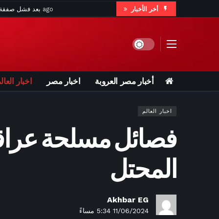
أخر الأخبار
49 دقيقة ago
ط
59 دقيقة ago
اعتراض تاريخي بـ«التحدي بالفيديو
ساعة واحدة ago
«بينك في بينك».. 
Dark mode
ساعة واحدة ago
بعد حفلها 
ساعتين ago
ثلاثي
أخبار مصر العروبة
اخبار مصر
اخبار العال
اخبار العالم
فصائل مسلحة عراقية
ساعتين ago
«صوت قلب
3 ساعات ago
وفاة والد ميسي عن 68 عامًا.. تفاصيل مؤثرة عن معاناة اللاع
المحتل
3 ساعات ago
بعد حوادث مميتة.. 
3 ساعات ago
محمود عزب يتصد
3 ساعات ago
عبد 
Akhbar EG
11/06/2024 5:34 مساءً