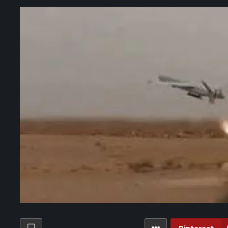
مهور بسبب إطلالاتها في الساحل الشمالي.. فستان بـ 145 ألف جنيه
 ليالي عرضي «مملكة الحواديت» و«الليلة الكبيرة» بالإسكندرية – الأسبوع
وبانزا يبلغ الزمالك بموعد عودته.. وعقوبات مالية في انتظاره – الأسبوع
ساعات ago
والد رودري يكشف سر تألقه.. «لم يكن يبحث عن الشهرة» – الأسبوع
4 ساعات ago
عمرو دياب يشعل «إكس» بأغنية لولا البنات في العلمين – الأسبوع
قة.. حل غير متوقع وأرخص لتنظيف هياكل الحيوانات العظمية في المتاحف
ات ago
بوابة مصر لتعزيز السياحة العقارية وجذب المستثمر الأجنبي – الأسبوع
5 ساعات ago
الأدوية المهدرة في إنجلترا يمكن أن تملأ 75 حمام سباحة سنويا
 التشكيل الكامل للجهاز الفني لفريق الكرة بقيادة معتمد جمال – الأسبوع
الاستيطان ذراع أساسي للاحتلال وسياسة ممنهجة لقضم أرضنا – الأسبوع
5 ساعات ago
قبل انطلاقته.. تفاصيل شخصية يسرا بفيلم «الست لما» – الأسبوع
 أبو الناي ضمن قائمة باريس لموقعة مانشستر يونايتد الودية – الأسبوع
 عز يطارد «خط الصعيد».. استئناف تصوير فيلم «فرقة الموت» – الأسبوع
مد خالد موسى يستأنف تصوير «شمس الزناتي 2» في الفيوم – الأسبوع