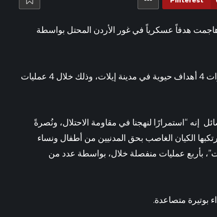
Pinterest
24 دقيقة ago
شكراً على الحب – الأسبوع
جمت هدفاً عسكرياً في غور الأردن المحتل بواسطة
فيما قصفت الفصائل المسلحة أنها هاجمت بالمسيرات 4 أهداف حيوية في مدينة إيلات، وذلك خلال 4 عمليات
 إنه “استمرارًا لنهجنا في مقاومة الاحتلال، ونُصرةً
يرتكبها الكيان الغاصب بحق المدنيين من أطفال ونساء
ت”، بأربع عمليات منفصلة خلال، بواسطة عدد من
 بوتيرة متصاعدة.