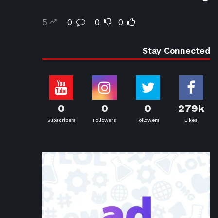
5
0
0
0
Stay Connected
0
0
0
279k
Subscribers
Followers
Followers
Likes