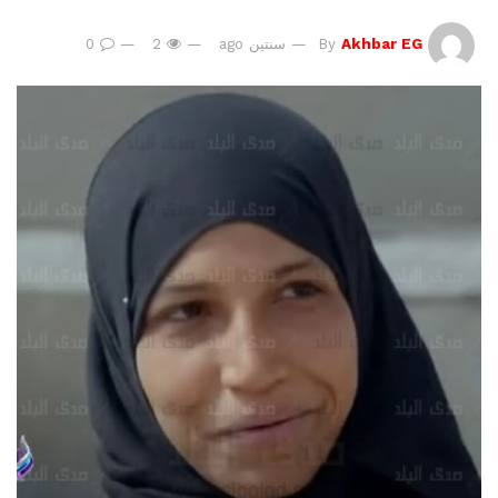
Akhbar EG
By
سنتين ago
2
0