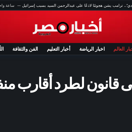
ن السيد بالانتخابات التمهيدية للديمقراطيين في ميشيغان لمجلس الشيوخ
3 ساعات ago
انحسار الدانوب يكشف كنوزا أخفاها النهر لعقود
4 ساعات ago
ترامب: تقدم كبير في محادثات هرمز.. والاتفاق يقترب
5 ساعات ago
نجت من انفجار مرفأ بيروت.. وما زالت تنتظر ابنها
6 ساعات ago
عبد السيد يفوز بترشيح الديمقراطيين في ميشيغان
بار العالم
اخبار الرياضة
أخبار التعليم
الفن والثقافة
ال
6 ساعات ago
اختلاق واقعة “فتاة أوبر” يثير غضبا في مصر.. ماذا حدث؟
"هجوماً لاذعاً" ضد عبدالرحمن السيد الفائز بانتخابات ميشيغان التمهيدية
9 ساعات ago
أجسام غامضة قرب القمر.. علماء يتحدثون عن حضارة “غير بشرية”
 قانون لطرد أقارب من
 بضم إمام عاشور من الأهلي – الأسبوع
9 ساعات ago
«شاعر مصر الأول» – الأسبوع
المية لـ نيفين علوبة وأصدقاؤها في «مهرجان صيف الأوبرا 2026».. صور
9 ساعات ago
له أبعاد كبيرة وحجم الاستقبال يثبت قيمته – الأسبوع
10 ساعات ago
انتظرت إشارة من جسدي قبل القرار – الأسبوع
طرابزون سبور يعلق على استقبال محمد صلاح: جماهيرنا أبهرت الجميع