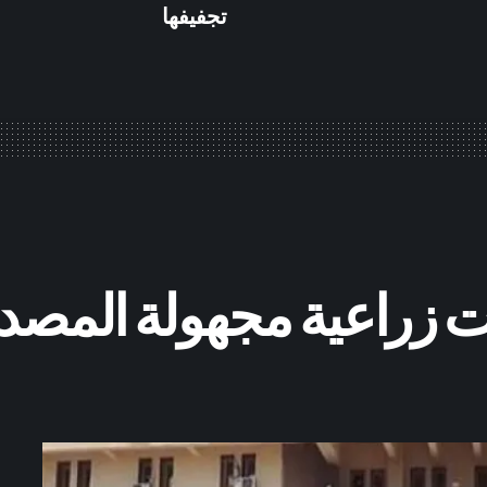
تجفيفها
راعية مجهولة المصدر ب