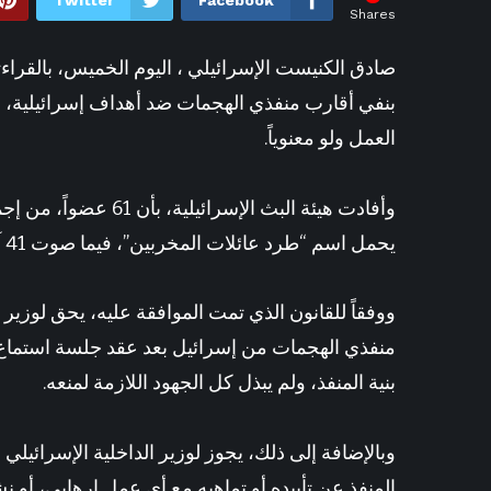
Twitter
Facebook
Shares
19 دقيقة ago
يوفنتوس يستهدف زي
صادق الكنيست الإسرائيلي ، اليوم الخميس، بالقراءتي
بنفي أقارب منفذي الهجمات ضد أهداف إسرائيلية، إذ
العمل ولو معنوياً.
يحمل اسم “طرد عائلات المخربين”، فيما صوت 41 آخرون ضده، وتغيب الباقون أو امتنعوا عن التصويت.
ووفقاً للقانون الذي تمت الموافقة عليه، يحق لوزير ا
منفذي الهجمات من إسرائيل بعد عقد جلسة استماع
بنية المنفذ، ولم يبذل كل الجهود اللازمة لمنعه.
وبالإضافة إلى ذلك، يجوز لوزير الداخلية الإسرائيلي
المنفذ عن تأييده أو تماهيه مع أي عمل إرهابي، أو