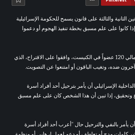
Pinterest
ركزي.. إعارة مهاجم مانشستر يونايتد على رأس أولويات السيدة العجوز
ن الثانية والثالثة على قانون يسمح للحكومة الإسرائيلية
ا كانوا على علم مسبق بخطة تنفيذ الهجوم أو دعموا
وأفادت هيئة البث الإسرائيلية، بأن 61 عضواً، من إجمالي 120 عضواً في الكنيست، وافقوا على الاقتراح، الذي
لداخلية الإسرائيلي أن يأمر بترحيل أحد أفراد أسرة
 وتحقيق، إذا تبين أن هذا الشخص كان على علم مسبق
 أن يأمر بالنفي والترحيل حال “أعرب أحد أفراد أسرة
 نشر كلمات مدح أو تعاطف أو دعم لعمل إرهابي أو منظمة