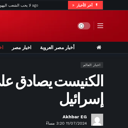
أخر الأخبار
ساعتين ago
هكذا علق ممداني على فوز عبدالرحم
Dark mode
أخبار مصر العروبة
اخبار مصر
اخ
7 ساعات ago
"يكره اليهود وإسرائيل".. ترامب يشن 
اخبار العالم
الكنيست يصادق على
9 ساعات ago
بعد تألقه في كأس العالم 2026.. اهتمام إسباني
إسرائيل
9 ساعات ago
رحلة غنائية ع
Akhbar EG
11/07/2024 3:20 مساءً
10 ساعات ago
رئيس 