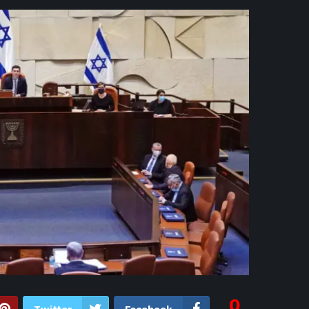
11 ساعة ago
اكسري الر
11 ساعة ago
أقلعت عن ا
11 ساعة ago
بثنائي
11 ساعة ago
على أنغام «
11 ساعة ago
أمين 
11 ساعة ago
إبراهيم حسن يط
11 ساعة ago
استعدادًا
11 ساعة ago
«يلا ساحل 2026».. الهضبة عمرو دياب يفتتح موسم حفلات U Arena بالعلمين ال
11 ساعة ago
استقبال أسطوري.. محم
12 ساعة ago
مذيعة CNN تتحدث مع ابني ع
12 ساع
12 ساعة ago
«أنا
12 ساعة ago
موعد أول مباراة ل
0