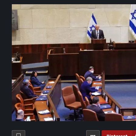
وتين ليشعر بتجربة ممتعة.. كيف تشجعين طفلك على المذاكرة؟ – الأسبوع
لتدخين؟ إليك الطرق الطبيعية لتنظيف رئتيك واستعادة كفاءتهما – الأسبوع
ة نظيفة.. الأهلي يتفوق على بترول أسيوط في ثالث تجاربه الودية – الأسبوع
بيان هام».. غزي وكزبرة يطلقان رقصة خاصة للترويج لفيلم «محمود التاني»
الفتوى يحسم الجدل: ما حكم كسب المال من منصات التواصل الاجتماعي؟
الب «كاف» بتعديل أجندة سبتمبر قبل انطلاق تصفيات أمم أفريقيا 2027
11 ساعة ago
«لا أتذكر أنني رأيت شيئا كهذا من قبل» – الأسبوع
 للموسم المقبل.. الزمالك يواصل تدريباته الجماعية تحت قيادة معتمد جمال
جديدة – الأسبوع
د صلاح يصل طرابزون وسط آلاف الجماهير لإتمام انتقاله رسميًا «فيديو»
مران خان رئيس الوزراء الباكستاني السابق المسجون.. هذا ما قالاه
ة ago
أمين الإفتاء يوضح حكم التدوين والهامش داخل المصحف لتسهيل الحفظ
 بعجبني».. لطيفة تطرح أحدث أعمالها بعد نجاح «شبهي بالملي» – الأسبوع
ـ محمد صلاح مع طرابزون سبور.. مواجهة مرتقبة في افتتاح الدوري التركي