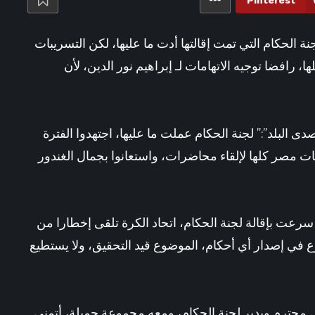
Pinterest
 يجهز بروفة جديدة للأهلي قبل مواجهة برشلونة في كأس خوان جامبر «تفاصيل»
نة الحكام التي تمت إقالتها أدت ما عليها، لكن التسريبات
، رافضا توجيه الاتهامات لـ إبراهيم نور الدين، لأن
 البلد”:” لجنة الحكام عملت ما عليها، اجتهدوا الفترة
ت مصر كلها لإلقاء محاضرات، واستعانوا بجمال الغندور
رعت بإقالة لجنة الحكام، اتحاد الكرة تلقى إخطارا من
رع في إصدار أي أحكام، الموضوع قيد التحقيق، ولا يستطيع
محترم ويدير لجنة الحكام، ومعه مجموعة جميلة، أتمنى