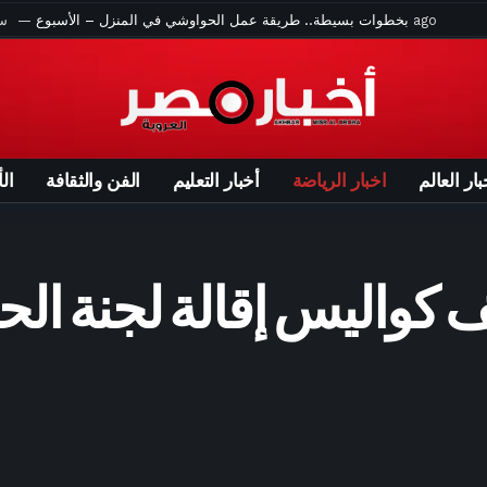
ساعة واحدة ago
وزير الخزانة الأميركي: اتفاق لإعادة فتح مضيق هرمز خلال يومين
اد جديد لمصطفى محمد قبل انطلاق مشوار نانت في الدوري الفرنسي – الأسبوع
ساعتين ago
زواج وخطبة سرية.. ننشر كواليس حفل زفاف توم هولاند وزيندايا – الأسبوع
ق الأوسط.. البنتاغون تنشر الدفعة الخامسة من ملفات الأجسام الطائرة المجهولة
بار العالم
اخبار الرياضة
أخبار التعليم
الفن والثقافة
ال
ساعتين ago
بقيادة مورينيو.. ريال مدريد يبحث عن استعادة الانتصارات أمام فيرينكفاروسي
3 ساعات ago
قمم أوروبية مثيرة.. مواعيد مباريات اليوم السبت 8-8-2026 – الأسبوع
3 ساعات ago
الاتحاد الأوروبي يسرّع خطط “أيريس 2” بسبب احتياجات الدفاع
كواليس إقالة لجنة الحك
4 ساعات ago
بينهم طفل.. مقتل ثلاثة أشخاص في هجوم روسي على كييف
6 ساعات ago
بسبب إيبولا.. أميركا تشدد قيود السفر من المناطق المتضررة
يهاجم إحدى دول الناتو".. ما تقديرات الاستخبارات الأمريكية لخطط رئيس روسيا؟
 السرية لوزير أمريكي سابق بسبب" تسريبات الطائرة المهداة لترامب من قطر"
8 ساعات ago
ترامب يهاجم قرار وقف قاعة البيت الأبيض: “عار وطني”
9 ساعات ago
رحلة على جناح القطار.. من القاهرة إلى أسيوط – الأسبوع