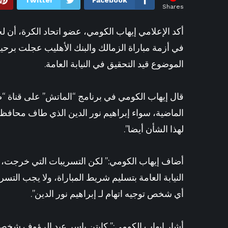
Twitter
Facebook
Shares
28 دقيقة ago
وائل جمعة
أكد الإعلامي إيهاب الكومي، عضو اتحاد الكرة، أن لج
في أزمة مباراة الزمالك والبنك الأهليب عجلت برحيلها
الموضوع قيد التحقيق في النيابة العامة.
قال إيهاب الكومي في برنامج “الماتش” على قناة “صدى
الماضية، سواء إبراهيم نور الدين الذي طاف محافظا
لهذا الشأن أيضا”.
أضاف إيهاب الكومي:” لكن التسريبات التي خرجت، س
النيابة العامة بتسليم شريط المباراة، ولا يجب التس
أي شخص توجيه اتهام لـ إبراهيم نور الدين”.
أشار إيهاب الكومي:” كابتن ياسر عبد الرؤوف شخص 