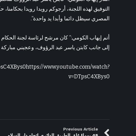
التوفيق لهذه اللجنة، أرجوكم رويدا رويدا بحكامنا، 
المصري سيظل دائما وأبدا يد واحدة”.
أتم إيهاب الكومي:” كان مرشح لرئاسة لجنة الحكام ث
إلى جانب كابتن ياسر عبد الرؤوف، وعجبني مباركة الث
psC4XBys0https://www.youtube.com/watch?
v=DTpsC4XBys0
Previous Article
45 يوما| غلق الطريق الدائري اتجاه دار السلام..