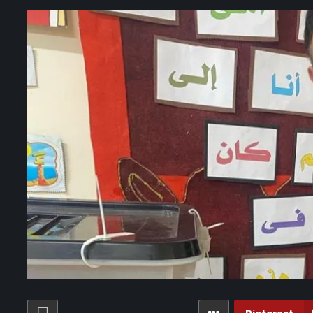
9 ساعات ago
معاملة بالمثل.. إسبانيا تشدد الرقابة على حدودها مع إيطاليا
10 ساعات ago
بعد اختطافه وطلب فدية.. “فيليكس” يعود من لبنان ليحلّق
 شريف يقترب من الرحيل عن الأهلي والشرطة العراقي ينتظر الحسم – الأسبوع
11 ساعة ago
بيراميدز قلب موازين صفقة أكرم توفيق والأهلي بدأ الخطة البديلة – الأسبوع
12 ساعة ago
طريقة عمل تشيز كيك التمر بدون فرن – الأسبوع
 ساعة ago
«ثروت الخرباوي» يفضح تفاصيل العلاقة بين قيادات الإخوان وقادة إسرائيليون
12 ساعة ago
ثروت الخرباوي يكشف استراتيجية «الإخوان» في نشر الأكاذيب – الأسبوع
م حسن بعد رفع علم فلسطين في كأس العالم؟.. ثروت الخرباوي يكشف السبب
يدز يختتم استعداداته في تركيا قبل مواجهة ريزا سبور الودية والعودة إلى القاهرة
12 ساعة ago
أمير هشام يكشف آخر تطورات أزمة شيكو بانزا في الزمالك – الأسبوع
وقف عبد الله السعيد.. واللاعب غاضب بسبب مستحقاته «تفاصيل» – الأسبوع
مة خوان بيزيرا.. البرازيلي متمسك بالرحيل والزمالك يرفض الضغوط – الأسبوع
مد صلاح نجم عالمي وأتمنى أن يكرر تألقه مع ليفربول ومنتخب مصر» – الأسبوع
يسوا غاضبين مني".. ترامب ينأى بنفسه عن استياء الناخبين من الحزب الجمهوري