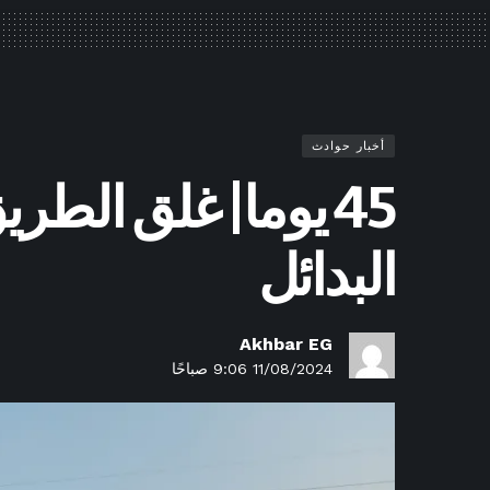
أخبار حوادث
45 يوما| غلق الطر
البدائل
Akhbar EG
11/08/2024 9:06 صباحًا