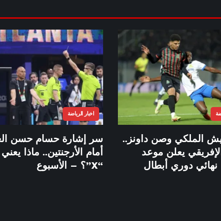
ضة
اخبار الرياضة
يش الملكي وصن داونز..
سر إشارة حسام حسن الغ
الإفريقي يعلن موعد
أمام الأرجنتين.. ماذا يعن
 نهائي دوري أبطال
“X”؟ – الأسبوع