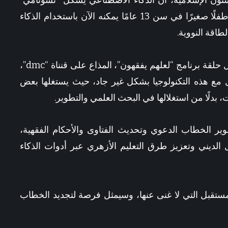
ون الإسلامية، أن الذكاء الاصطناعي يشكل “تسونامي”
سم الجديد.. الزمالك يواصل معسكره المغلق بالعاصمة الجديدة بقيادة معتمد جمال
تكنولوجي قادم يجب الاستعداد له، مشيرًا إلى أن طفلًا صغيرًا في سن 13 عامًا يمكنه الآن باستخدام الذكاء
اقة النووية.
وقال عضو المجلس الأعلى للشئون الإسلامية، خلال حلقة برنامج “لعلهم يفقهون”، المذاع على قنناة “dmc”،
 مع هذه التكنولوجيا بشكل غير جاد، حيث يستغلها بعض
بدلًا من استغلالها في البحث العلمي والتطوير.
ير الخطاب الدعوي وتحديث الفتاوى والأحكام الفقهية،
الديني وتعزيز طرق التعليم الأزهري عبر أدوات الذكاء
مستقبل التي لا غنى عنها، وسيمثل فرصة لتجديد الخطاب