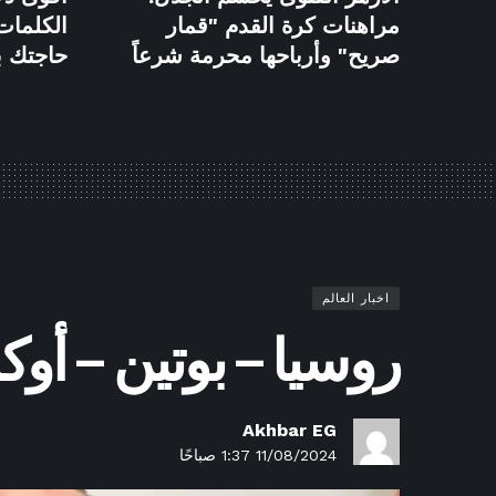
مراهنات كرة القدم "قمار
الكلمات 
صريح" وأرباحها محرمة شرعاً
حاجتك ب
اخبار العالم
روسيا – بوتين – أوك
Akhbar EG
11/08/2024 1:37 صباحًا