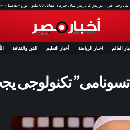
ساعة واحدة ago
فيديو.. ترامب يتحرك سريعا لإنقاذ طفل ويسخر من بايدن
زمالك أمام أس بورت الجيبوتي في دوري أبطال إفريقيا 2026-2027 – الأسبوع
a
موعد الظهور الأول لـ محمد صلاح مع طرابزون سبور في الدوري التركي – الأسبوع
ساعتين ago
7 مشروبات تساعد الجسم في التخلص من السموم – الأسبوع
ته.. محمد رمضان يُهدي مسلسله «عشماوي» إلى الراحل عمر الشريف لهذا السبب
بار العالم
اخبار الرياضة
أخبار التعليم
الفن والثقافة
ال
ان على متن مروحية "مارين وان" أثناء حادثة تتعلق بالسلامة الجوية.. ما القصة؟
a
بين العبقرية والجدل.. جون غاليانو يعود إلى واجهة الموضة عبر "ميت غالا" 2027
3 ساعات ago
نتائج قرعة الدور التمهيدي لكأس الكونفدرالية 2026-2027 – الأسبوع
تسونامى” تكنولوجى يجب
امي جمال يحتفي بانتقال محمد صلاح إلى طرابزون سبور بأغنية خاصة – الأسبوع
الإفريقي أمام أساس جيبوتي تيليكوم.. وعزام التنزاني ينتظر الفائز في دور الـ32
3 ساعات ago
لاجئ أفغاني يُتهم بالقتل في أثينا بعد العثور على جثة في حقيبة سفر
ساعات ago
بعثة الأهلي تغادر إلى إسبانيا لبدء معسكر الإعداد.. وبرشلونة المحطة الختامية
ناتور مسلم بتاريخ أمريكا".. شاهد رد عبدالرحمن السيد على مذيعة CNN
وفص.. نصائح مهمة لمحبي المانجو قبل مهرجان الإسماعيلية 2026 – الأسبوع