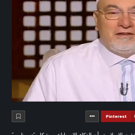
4 ساعات ago
في أسبوع واحد.. 9600 حالة وفاة جراء موجة حر في ألمانيا
هل يجوز توزيع حلوى المولد النبوي على الفقراء واحتسابها من الزكاة؟ – الأسبوع
عد قرعة كأس الكونفدرالية الأفريقية 2026-2027.. والقنوات الناقلة – الأسبوع
 يعلن التعاقد مع مارينو بوسيتش حتى 2028 خلفًا لماتياس يايسله – الأسبوع
اني المسجون عمران خان يتحدثان لـCNN عن والدهما وما يخشيانه
قلعة 2026.. مواعيد الحفلات وأبرز النجوم المشاركين – الأسبوع
ago
لاعبو الأهلي يتوافدون على مطار القاهرة استعدادًا للسفر إلى إسبانيا – الأسبوع
6 ساعات ago
رغم العروض الخارجية.. مصطفى شوبير يمدد عقده مع الأهلي – الأسبوع
خفاض مخزون أنظمة الدفاع الأمريكية "بشكل خطير".. ما الذي يعنيه لدول الخليج؟
6 ساعات ago
أسباب انتفاخ البطن.. 7 عادات يومية تسبب المشكلة – الأسبوع
ر إلى شارع المعز.. بلوجر رحلات يستعرض أبرز معالم القاهرة التاريخية (فيديو)
ago
ما حكم الاحتفال بالمولد النبوي وشراء الحلوى؟.. الإفتاء تحسم الجدل – الأسبوع
Pinterest
ه السعيد يتمسك بالحصول على مستحقاته قبل العودة لتدريبات الزمالك – الأسبوع
عات ago
فيديو ردة فعل ترامب لطفل ركض على المنصة وما قاله عن بايدن يلقى رواجا