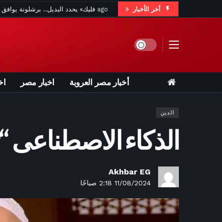
أخر الأخبار
ساعتين ago
موعد مباراة ال
ساعتين go
Dark mode
ساعتين ago
قبل انطلاق
أخبار مصر العروبة
اخبار مصر
اخ
3 ساعات ago
ترامب ك
3 ساعات go
الدين
الذكاء الاصطناعى “
3 ساعات ago
ر
3 ساعات ago
زد يبدأ مشواره 
Akhbar EG
11/08/2024 2:18 صباحًا
3 
4 ساعات ago
"إذا فزت ستكون أول سي
4 ساعات ago
زبدة وعويس 