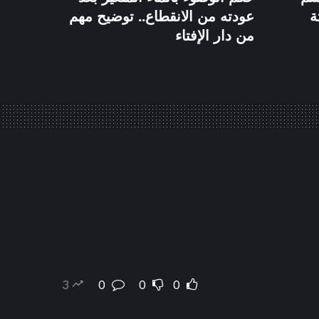
ة
عودته من الانقطاع.. توضيح مهم
من دار الإفتاء
3
0
0
0