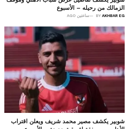
الزمالك من رحيله – الأسبوع
AKHBAR EG
BY
ساعتين AGO
شوبير يكشف مصير محمد شريف ويعلن اقتراب