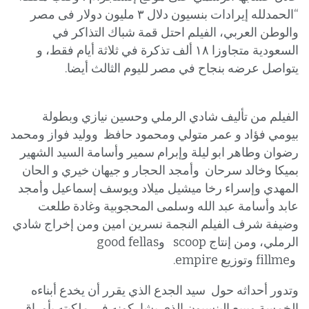
“الحمدلله إيرادات بنسيون دلال ٣ مليون دولار فى مصر
والوطن العربي، الفيلم احتل قمة شباك التذاكر في
السعودية متجاوزا ١٨ ألف تذكرة في ثلاثة أيام فقط، و
يتواصل عرضه بنجاح في مصر لليوم الثالث أيضا.
الفيلم من تأليف شادي الرملي وحسين نيازي وبطولة
بيومي فؤاد و عمر متولي ومحمود حافظ ووليد فواز ومحمد
رضوان وطاهر ابو ليلة وإبرام سمير وأسامة السيد الشهير
بميكا وخالد سرحان وأمجد الحجار و جيهان خيري و الحان
المهدي وإسراء رخا ميشيل ميلاد ويوسف إسماعيل وأمجد
عابد وأسامة عبد الله وسلمى المحجوبية وغادة طلعت
وضيفة شرف الفيلم النجمة نسرين امين ومن إخراج شادي
الرملي، ومن إنتاج scoop وgood fellas
وfillme وتوزيع empire.
وتدور أحداثه حول سيد الجدع الذي يقرر أن يخدع أبناءه
الخمسة ويبيع البنسيون الذي يشاركونه في ملكيته بأوراق