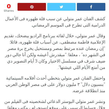
0
Shares
كشف الفنان عمر متولي عن سبب قلة ظهوره فى الأعمال
الدرامية التى تطرح فى الموسم الرمضاني.
وقال عمر متولي، خلال لقائه ببرنامج الراديو بيضحك، تقديم
الإعلامية فاطمة مصطفى، عن أسباب قلة ظهوره، قائلا:
“إن رمضان عنده مرتبط بمصر ومستحيل يخرج برة مصر
في الشهر ده” ، معلقا: “مبقدرش أعيشه ولكن أنا جالي دور
ضيف شرف في مسلسل الاختيار وكان 3 أيام التصوير دي
من أمتع الأيام اللي عيشتها”.
واحتفل الفنان عمر متولي بتخطي أحدث أفلامه السينمائية
“بنسيون دلال” ٣ مليون دولار على فى مصر الوطن العربي
منذ انطلاقة عرضه.
ونشر عمر متولي البوستر الدعائي لشخصيته فى الفيلم من
خلال حسابها الرسمي على موقع إنستجرام ، وكتب معلقا: