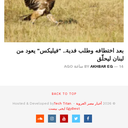
بعد اختطافه وطلب فدية.. "فيليكس" يعود من
لبنان ليحلّق
14 ساعة AGO
AKHBAR EG
BY
BACK TO TOP
© 2026
أخبار مصر العروبة
- Hosted & Developed by
.
Tech Titan
EgyBest
ايجى بيست