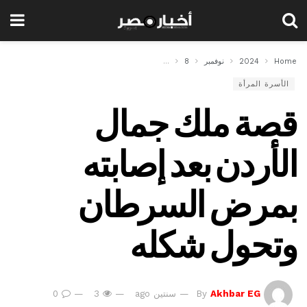
Home
2024
نوفمبر
8
قصة ملك جمال الأردن بعد إصابته بمرض السرطان وت
الأسرة المرأة
قصة ملك جمال
الأردن بعد إصابته
بمرض السرطان
وتحول شكله
Akhbar EG
By
سنتين ago
3
0