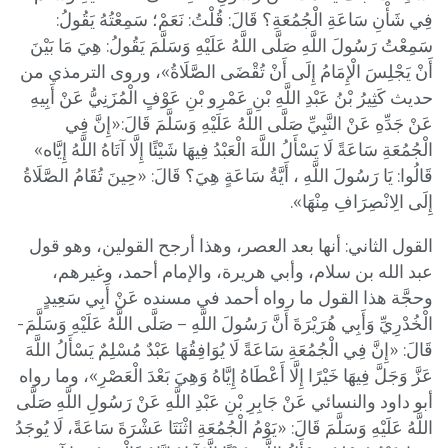
فِي شَأْنِ سَاعَةِ الْجُمُعَةِ؟ قَالَ: قُلْتُ: نَعَمْ؛ سَمِعْتُهُ يَقُولُ:
سَمِعْتُ رَسُولَ اللَّهِ صَلَّى اللَّهُ عَلَيْهِ وَسَلَّمَ يَقُولُ: هِيَ مَا بَيْنَ
أَنْ يَجْلِسَ الْإِمَامُ إِلَى أَنْ تُقْضَى الصَّلَاةُ»، وروى الترمذي من
حديث كَثِيرُ بْنُ عَبْدِ اللَّهِ بْنِ عَمْرِو بْنِ عَوْفٍ الْمُزَنِيُّ عَنْ أَبِيهِ
عَنْ جَدِّهِ عَنْ النَّبِيِّ صَلَّى اللَّهُ عَلَيْهِ وَسَلَّمَ قَالَ:«إِنَّ فِي
الْجُمُعَةِ سَاعَةً لَا يَسْأَلُ اللَّهَ الْعَبْدُ فِيهَا شَيْئًا إِلَّا آتَاهُ اللَّهُ إِيَّاه»
قَالُوا: يَا رَسُولَ اللَّهِ ، أَيَّةُ سَاعَةٍ هِيَ؟ قَالَ: «حِينَ تُقَامُ الصَّلَاةُ
إِلَى الِانْصِرَافِ مِنْهَا».
القول الثاني: أنها بعد العصر، وهذا أرجح القولين، وهو قول
عبد الله بن سلام، وأبي هريرة، والإمام أحمد، وغيرهم،
وحجَّة هذا القول ما رواه أحمد في مسنده عَنْ أَبِي سَعِيدٍ
الْخُدْرِيِّ وَأَبِي هُرَيْرَةَ أَنَّ رَسُولَ اللَّهِ – صَلَّى اللَّهُ عَلَيْهِ وَسَلَّمَ-
قَالَ: «إِنَّ فِي الْجُمُعَةِ سَاعَةً لَا يُوَافِقُهَا عَبْدٌ مُسْلِمٌ يَسْأَلُ اللَّهَ
عَزَّ وَجَلَّ فِيهَا خَيْرًا إِلَّا أَعْطَاهُ إِيَّاهُ وَهِيَ بَعْدَ الْعَصْرِ»، وما رواه
أبو داود والنسائي عَنْ جَابِرِ بْنِ عَبْدِ اللَّهِ عَنْ رَسُولِ اللَّهِ صَلَّى
اللَّهُ عَلَيْهِ وَسَلَّمَ قَالَ: «يَوْمُ الْجُمُعَةِ اثْنَتَا عَشْرَةَ سَاعَةً، لَا يُوجَدُ