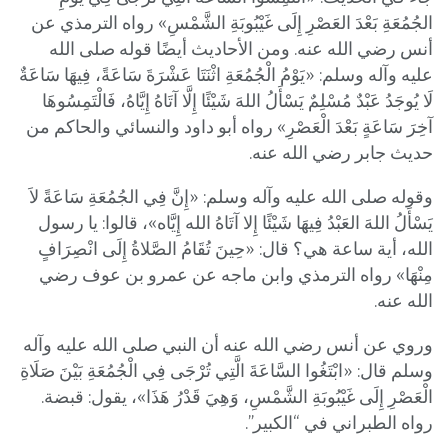
الجُمُعَةِ بَعْدَ العَصْرِ إِلَى غَيْبُوبَةِ الشَّمْسِ» رواه الترمذي عن
أنس رضي الله عنه. ومن الأحاديث أيضًا قوله صلى الله
عليه وآله وسلم: «يَوْمُ الْجُمُعَةِ اثْنَتَا عَشْرَةَ سَاعَةً، فِيهَا سَاعَةٌ
لَا يُوجَدُ عَبْدٌ مُسْلِمٌ يَسْأَلُ اللهَ شَيْئًا إِلَّا آتَاهُ إِيَّاهُ، فَالْتَمِسُوهَا
آخِرَ سَاعَةٍ بَعْدَ الْعَصْرِ» رواه أبو داود والنسائي والحاكم من
حديث جابر رضي الله عنه.
وقوله صلى الله عليه وآله وسلم: «إِنَّ فِي الجُمُعَةِ سَاعَةً لاَ
يَسْأَلُ اللهَ العَبْدُ فِيهَا شَيْئًا إِلا آتَاهُ الله إِيَّاه»، قالوا: يا رسول
الله، أية ساعة هي؟ قال: «حِينَ تُقَامُ الصَّلاةُ إِلَى انْصِرَافٍ
مِنْهَا» رواه الترمذي وابن ماجه عن عمرو بن عوف رضي
الله عنه.
وروي عن أنس رضي الله عنه أن النبي صلى الله عليه وآله
وسلم قال: «ابْتَغُوا السَّاعَةَ الَّتِي تُرْجَى فِي الْجُمُعَةِ بَيْنَ صَلَاةِ
الْعَصْرِ إِلَى غَيْبُوبَةِ الشَّمْسِ، وَهِيَ قَدْرُ هَذَا»، يقول: قبضة.
رواه الطبراني في “الكبير”.