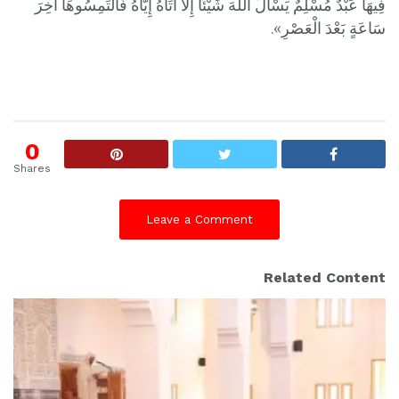
فِيهَا عَبْدٌ مُسْلِمٌ يَسْأَلُ اللَّهَ شَيْئًا إِلَّا آتَاهُ إِيَّاهُ فَالْتَمِسُوهَا آخِرَ
سَاعَةٍ بَعْدَ الْعَصْرِ».
0
Shares
Leave a Comment
Related Content