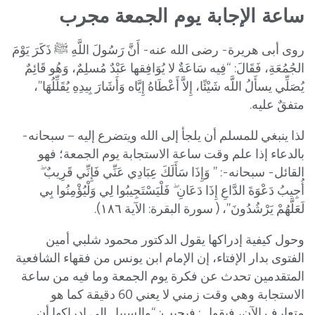
ساعة الإجابة يوم الجمعة مجرب
روى أبى هريرة- رضى الله عنه- أَنَّ رَسُولَ اللَّهِ ﷺ ذَكَرَ يَوْمَ
الجُمُعَةِ، فَقَالَ: “فِيه سَاعَةٌ لا يُوَافِقها عَبْدٌ مُسلِمٌ، وَهُو قَائِمٌ
يُصَلِّي يسأَلُ اللَّه شَيْئًا، إِلاَّ أَعْطَاهُ إِيَّاه وَأَشَارَ بِيدِهِ يُقَلِّلُهَا”،
متفقٌ عليه.
لذا ينبغي للمسلم أن يلجأ إلى الله ويتضرع إليه – سبحانه-
بالدعاء إذا علم وقت ساعة الاستجابة يوم الجمعة؛ فهو
القائل- سبحانه-: ” وَإِذَا سَأَلَكَ عِبَادِي عَنِّي فَإِنِّي قَرِيبٌ ۖ
أُجِيبُ دَعْوَةَ الدَّاعِ إِذَا دَعَانِ ۖ فَلْيَسْتَجِيبُوا لِي وَلْيُؤْمِنُوا بِي
لَعَلَّهُمْ يَرْشُدُونَ”، ( سورة البقرة: الآية ١٨٦).
وحول كيفية إدراكها يقول الدكتور محمود شلبي أمين
الفتوى بدار الإفتاء، إن الإمام ابن يونس من فقهاء الشافعية
المتقدمين تحدث عن فكرة يوم الجمعة وما فيه من ساعة
الاستجابة وهي وقت زمني لا يعني 60 دقيقة كما هو
متعارف الآن، فيقول : فيجيب: “والسبيل إلى إدراكها أن