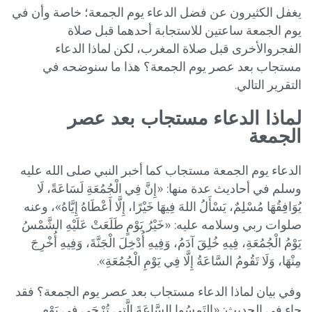
يغفل الكثيرون عن فضل الدعاء يوم الجمعة؛ خاصة وأن في
يوم الجمعة ساعتين للاستجابة أحدهما قبل صلاة
الفجروالأخرى قبل صلاة المغرب، لكن لماذا الدعاء
مستجاب بعد عصر يوم الجمعة؟ هذا ما سنوضحه في
التقرير التالي.
لماذا الدعاء مستجاب بعد عصر
الجمعة
الدعاء يوم الجمعة مستجاب كما أخبر النبي صلى الله عليه
وسلم في أحاديث عدة منها: «إِنَّ فِي الْجُمُعَةِ لَسَاعَةً، لَا
يُوَافِقُهَا مُسْلِمٌ، يَسْأَلُ اللهَ فِيهَا خَيْرًا، إِلَّا أَعْطَاهُ إِيَّاهُ»، وعنه
صلوات ربي وسلامه عليه: «خَيْرُ يَوْمٍ طَلَعَتْ عَلَيْهِ الشَّمْسُ
يَوْمُ الْجُمُعَةِ، فِيهِ خُلِقَ آدَمُ، وَفِيهِ أُدْخِلَ الْجَنَّةَ، وَفِيهِ أُخْرِجَ
مِنْهَا، وَلَا تَقُومُ السَّاعَةُ إِلَّا فِي يَوْمِ الْجُمُعَةِ».
وفي بيان لماذا الدعاء مستجاب بعد عصر يوم الجمعة؟ فقد
جاء في الحديث: «التَمِسُوا السَّاعَةَ الَّتِي تُرْجَى فِي يَوْمِ