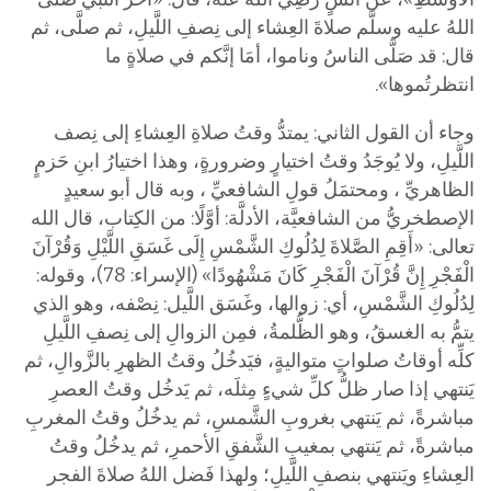
اللهُ عليه وسلَّم صلاةَ العِشاء إلى نِصفِ اللَّيلِ، ثم صلَّى، ثم
قال: قد صَلَّى الناسُ وناموا، أمَا إنَّكم في صلاةٍ ما
انتظرتُموها».
وجاء أن القول الثاني: يمتدُّ وقتُ صلاةِ العِشاءِ إلى نِصف
اللَّيلِ، ولا يُوجَدُ وقتُ اختيارٍ وضرورةٍ، وهذا اختيارُ ابنِ حَزمٍ
الظاهريِّ ، ومحتمَلُ قولِ الشافعيِّ ، وبه قال أبو سعيدٍ
الإصطخريُّ من الشافعيَّة، الأدلَّة: أوَّلًا: من الكِتاب، قال الله
تعالى: «أَقِمِ الصَّلاةَ لِدُلُوكِ الشَّمْسِ إِلَى غَسَقِ اللَّيْلِ وَقُرْآنَ
الْفَجْرِ إِنَّ قُرْآنَ الْفَجْرِ كَانَ مَشْهُودًا» (الإسراء: 78)، وقوله:
لِدُلُوكِ الشَّمْسِ، أي: زوالها، وغَسَق اللَّيل: نِصْفه، وهو الذي
يتمُّ به الغسقُ، وهو الظُّلمةُ، فمِن الزوالِ إلى نِصفِ اللَّيلِ
كلِّه أوقاتُ صلواتٍ متواليةٍ، فيَدخُلُ وقتُ الظهرِ بالزَّوالِ، ثم
يَنتهي إذا صار ظلُّ كلِّ شيءٍ مِثلَه، ثم يَدخُل وقتُ العصرِ
مباشرةً، ثم يَنتهي بغروبِ الشَّمسِ، ثم يدخُلُ وقتُ المغربِ
مباشرةً، ثم يَنتهي بمغيبِ الشَّفقِ الأحمرِ، ثم يدخُلُ وقتُ
العِشاءِ ويَنتهي بنصفِ اللَّيلِ؛ ولهذا فَضل اللهُ صلاةَ الفجر