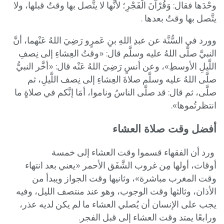
وحْدَها فقال: وَقُرْآنَ الْفَجْرِ؛ لأنَّها لا يتَّصل بها وقتٌ قبلها، ولا
يتَّصل بها وقتٌ بعدها .
وورد في السُّنَّة عن عبدِ اللهِ بنِ عَمرٍو رَضِيَ اللهُ عَنْهما، أنَّ
النبيَّ صلَّى اللهُ عليه وسلَّم قال: «وقتُ العِشاءِ إلى نِصفِ
اللَّيلِ الأوسطِ»، وعن أنسٍ رَضِيَ اللهُ عَنْه قال: «أخَّر النبيُّ
صلَّى اللهُ عليه وسلَّم صلاةَ العِشاءِ إلى نِصف اللَّيلِ، ثم
صلَّى، ثم قال: قد صلَّى الناسُ وناموا، أمَا إنَّكم في صلاةٍ ما
انتظرتُموها».
أفضل وقت صلاة العشاء
ورد أن الفقهاء قسموا وقت العشاء إلى خمسة
أوقات، أولها مِن غروب الشَّفَق الأحمر «يعني بعد انتهاء
وقت المغرب مباشرة»، وثانيها وقت الجواز ويبدأ من
الأذان، وثالثها وقت الوجوب، وهو عند منتصف الليل، وفيه
يجب على الإنسان أن يُصلي العشاء ما لم يكن لديه عذر،
ورابعًا يمتد وقت العشاء إلى قبل الفجر.