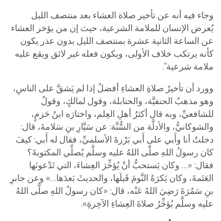
وجاء فيه أنه عن تأخير صلاة العشاء بعد منتصف الليل
يُعرض الإنسان للملامة الشرعية، حيث إن من يؤخر العشاء
عن الساعة الثانية عشرة بمنتصف الليل بدون عذر يكون
كأنه يرتكب خلاف الأولى، ويكون فعله غير لائق ويقع عليه
ملامة شرعية”.
وورد أن تأخيرُ صلاةِ العشاءِ أفضلُ إذا لم يَشقَّ على الناسِ،
وهو مذهبُ الحنفيَّة، والحنابلة، وقول لمالكٍ، وقولٌ
للشافعيِّ، وبه قال أكثرُ أهلِ العِلم، واختارَه ابنُ حَزمٍ،
والشوكانيُّ، والأدلَّة من السُّنَّة: عن سَيَّارِ بنِ سَلامةَ، قال:
دخلتُ أنا وأَبي على أَبي بَرْزةَ الأسلميِّ، فقال له أَبي: كيفَ
كان رسولُ اللهِ صلَّى اللهُ عليه وسلَّم يُصلِّي المكتوبةَ؟
فقال: «… وكان يَستحبُّ أنْ يُؤخِّرَ العِشاءَ، التي تَدْعونَها
العَتَمةَ، وكان يَكرَهُ النَّومَ قَبلَها، والحديثَ بَعدَها…» وعن جابرِ
بنِ سَمُرَةَ رَضِيَ اللهُ عَنْه، قال: «كان رسولُ اللهِ صلَّى اللهُ
عليه وسلَّم يُؤخِّرُ صلاةَ العِشاءِ الآخِرةِ».