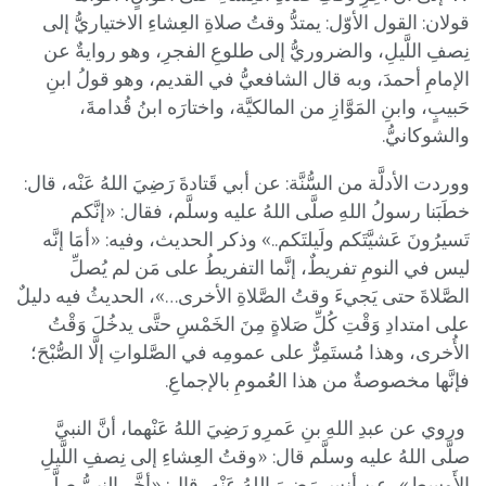
قولان: القول الأوّل: يمتدُّ وقتُ صلاةِ العِشاءِ الاختياريُّ إلى
نِصفِ اللَّيلِ، والضروريُّ إلى طلوعِ الفجرِ، وهو روايةٌ عن
الإمامِ أحمدَ، وبه قال الشافعيُّ في القديم، وهو قولُ ابنِ
حَبيبٍ، وابنِ المَوَّازِ من المالكيَّة، واختارَه ابنُ قُدامةَ،
والشوكانيُّ.
ووردت الأدلَّة من السُّنَّة: عن أبي قَتادةَ رَضِيَ اللهُ عَنْه، قال:
خطَبَنا رسولُ اللهِ صلَّى اللهُ عليه وسلَّم، فقال: «إنَّكم
تَسيرُونَ عَشيَّتَكم ولَيلتَكم..» وذكر الحديث، وفيه: «أمَا إنَّه
ليس في النومِ تفريطٌ، إنَّما التفريطُ على مَن لم يُصلِّ
الصَّلاةَ حتى يَجيءَ وقتُ الصَّلاةِ الأخرى…»، الحديثُ فيه دليلٌ
على امتدادِ وَقْتِ كُلِّ صَلاةٍ مِنَ الخَمْسِ حتَّى يدخُلَ وَقْتُ
الأُخرى، وهذا مُستَمِرٌّ على عمومِه في الصَّلواتِ إلَّا الصُّبْحَ؛
فإنَّها مخصوصةٌ من هذا العُمومِ بالإجماعِ.
وروي عن عبدِ اللهِ بنِ عَمرِو رَضِيَ اللهُ عَنْهما، أنَّ النبيَّ
صلَّى اللهُ عليه وسلَّم قال: «وقتُ العِشاءِ إلى نِصفِ اللَّيلِ
الأَوسطِ»، عن أنسٍ رَضِيَ اللهُ عَنْه، قال: «أخَّر النبيُّ صلَّى