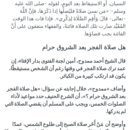
النسيان، أو الاستيقاظ بعد النوم، لقوله -صلى الله عليه
وسلم-: «مَن نسيَ صلاةً فليُصلِّها إذا ذَكَرَها، فإنَّ اللَّهَ
-تعالى- قالَ: وَأَقِمِ الصَّلَاةَ لِذِكْرِي».. فإذا فات هذا الوقت
المُقَيَّد صارت تلك الصلاة فائتةً، والفقهاء متفقون على أَنَّ
الفائتة يجب قضاؤها.
هل صلاة الفجر بعد الشروق حرام
قال الشيخ أحمد ممدوح، أمين لجنة الفتوى بدار الإفتاء، إن
عمد ترك صلاة الفجر في وقتها رغم أن الشخص مستيقظًا،
يكون قد ارتكب كبيرة من الكبائر.
وأضاف «ممدوح»، خلال إجابته عن سؤال: «هل صلاة الفجر
بعد الشروق حرام ؟»، أن الشرع الحنيف حدد مواعيد لأداء
الصلوات الخمس، ويجب على المسلم أن يقضي الصلاة التي
لم يدركها.
وأوضح أن مَنْ أَخَر صلاة الصبح إلى طلوع الشمس، عمدًا