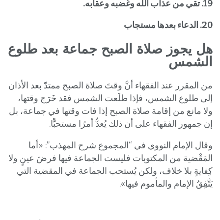
19. تقي من عذاب الله وغضبه وعقابه.
20. الدعاء بعدها مستجاب
هل يجوز صلاة الصبح جماعة بعد طلوع
الشمس
من المقرر عند الفقهاء أنَّ وقتَ صلاة الصبح ممتدّ بعد الأذان
إلى طلوع الشمس، فإذا طلَعت الشمس فقد خَرَج وقتها،
ولا مانع من إقامة صلاة الصبح إذا فات وقتها في جماعة، بل
إن جمهور الفقهاء على أن ذلك يُعدُّ أمرًا مستحبًّا.
وقال الإمام النووي في “المجموع شرح المهذب”: «أما
المَقْضية من المكتوبات فليست الجماعة فيها فرضَ عينٍ ولا
كِفايةٍ بلا خلاف، ولكن يُستحب الجماعة في المقضية التي
يَتَّفِقُ الإمام والمأموم فيها».