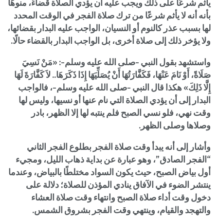
يأثم شرعًا على ذلك ويجب عليه أن يؤدي الصلاة قضاءً، منوهًا
بأنه أنه لا يأثم شرعًا من ترك صلاة الفجر في الوقت المحدد
لها بسبب عذر كالنوم أو النسيان، الواجب عليه البدار بقضائها،
ولا يؤخر ذلك إلى صلاة أخرى، بل الواجب البدار بالقضاء حالًا.
واستشهد بقول النبي -صلى الله عليه وسلم-: «مَنْ نَسِيَ
صَلَاةً، أَوْ نَامَ عَنْهَا، فَكَفَّارَتُهَا أَنْ يُصَلِّيَهَا إِذَا ذَكَرَهَا.. لاَ كَفَّارَةَ لَهَا
إِلَّا ذَلِكَ» هكذا قال النبي -صلى الله عليه وسلم-، فالواجب
البدار إلى أن يؤدي الصلاة التي نام عنها أو نسيها، وليس لها
وقت نهي، فلو نسي الصبح فلم ينتبه لها إلا الظهر، بادر
وصلاها وصلى الظهر.
وأشار إلى أنه يبدأ وقت صلاة الفجر بطلوع الفجر الثاني
“الفجر الصادق”، وهو عبارة عن بداية ذهاب الليل، ومجيء
أول بياض الصبح، حيث يكون السواد مختلطًا بالبياض، وعندما
ينتشر الضوء في الآفاق ينادي المؤذن للصلاة؛ دلالة على
دخول وقت أداء صلاة الصبح وانتهاء وقت صلاة العشاء
والتهجد والقيام، وينتهي وقت الفجر بشروق الشمس.