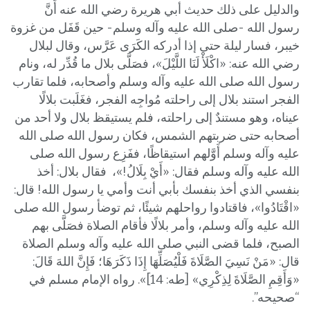
والدليل على ذلك حديث أبي هريرة رضي الله عنه أَنَّ
رسول الله -صلى الله عليه وآله وسلم- حين قَفَل من غزوة
خيبر، فسار ليلة حتى إذا أدركه الكَرَى عَرَّس، وقال لبلال
رضي الله عنه: «اكْلَأْ لَنَا اللَّيْلَ»، فصَلَّى بلال ما قُدِّر له، ونام
رسول الله صلى الله عليه وآله وسلم وأصحابه، فلما تقارب
الفجر استند بلال إلى راحلته مُواجِه الفجر، فغَلَبت بلالًا
عيناه، وهو مستندٌ إلى راحلته، فلم يستيقظ بلال ولا أحد من
أصحابه حتى ضربتهم الشمس، فكان رسول الله صلى الله
عليه وآله وسلم أَوَّلهم استيقاظًا، ففَزِع رسول الله صلى
الله عليه وآله وسلم فقال: «أَيْ بِلَالُ!»، فقال بلال: أخذ
بنفسي الذي أخذ بنفسك بأبي أنت وأمي يا رسول الله! قال:
«اقْتَادُوا»، فاقتادوا رواحلهم شيئًا، ثم توضأ رسول الله صلى
الله عليه وآله وسلم، وأمر بلالًا فأقام الصلاة فصَلَّى بهم
الصبح، فلما قضى النبي صلى الله عليه وآله وسلم الصلاة
قال: «مَنْ نَسِيَ الصَّلَاةَ فَلْيُصَلِّهَا إِذَا ذَكَرَهَا؛ فَإِنَّ اللهَ قَالَ:
«وَأَقِمِ الصَّلَاةَ لِذِكْرِي» [طه: 14]». رواه الإمام مسلم في
“صحيحه”.