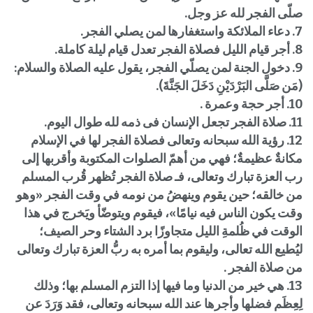
صلّى الفجر لله عز وجل.
7. دعاء الملائكة واستغفارها لمن يصلي الفجر.
8. أجر قيام الليل فصلاة الفجر تعدل قيام ليلة كاملة.
9. دخول الجنة لمن يصلّي الفجر، يقول عليه الصلاة والسلام:
(مَن صَلَّى البَرْدَيْنِ دَخَلَ الجَنَّةَ).
10. أجر حجة وعمرة .
11. صلاة الفجر تجعل الإنسان فى ذمه لله طوال اليوم.
12. رؤية الله سبحانه وتعالى فصلاة الفجر لها في الإسلام
مكانةٌ عظيمةٌ؛ فهي من أهمّ الصلوات المكتوبة وأقربها إلى
رب العزة تبارك وتعالى، فـ صلاة الفجر تُظهر قُرب المسلم
من خالقه؛ حين يقوم وينهضُ من نومه في وقت الفجر «وهو
وقت يكون الناس فيه نيامًا»، فيقوم ويتوضّأ ويَخرج في هذا
الوقت في ظُلمةِ الليل متجاوزًا برد الشتاء وحر الصيف؛
ليُطيع الله تعالى، وليقوم بما أمره به ربُّ العزة تبارك وتعالى
من صلاة الفجر .
13. هي خير من الدنيا وما فيها إذا التزم المسلم بها؛ وذلك
لِعِظَم فضلها وأجرها عند الله سبحانه وتعالى، فقد وَرَدَ عن