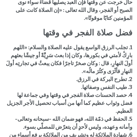
حال خرجت عن وقتها فإن العبد يصليها قضاءً سواء نوى
الصبح أو الفجر، وقال الله تعالى : «إن الصلاة كانت على
المؤمنين كتابًا موقوتًا».
فضل صلاة الفجر في وقتها
1. تجلب الرزق الواسع يقول عليه الصلاة والسلام: «اللهم
بارِكْ لأمتي في بكورها، وكان إذا بعث سَرِيَّةً أو جيشًا بعثهم
أولَ النهارِ، قال : وكان صخرٌ تاجرًا فكان يبعثُ في تجارتِه أولَ
النهارِ فأثْرَى وكثُرَ مالُه».
2. تطرح البركة في الرزق.
3. طيب النفس وصفائها.
4. حصد الحسنات صلاة الفجر في وقتها وفي جماعة لها
فضل وثواب عظيم كما أنها من أسباب تحصيل الأجر الجزيل
العظيم.
5. الحفظ في ذمّة الله، فهو ضمان الله -سبحانه وتعالى-
وأمانه وعهده، وليس لأحدٍ أن يتعرّض للمصلّي بسوء.
6. شهادة الملائكة له وتشريف من الملائكة برفع أسماء من