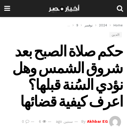
Home
2024
نوفمبر
9
حكم صلاة الصبح بعد شروق الشمس وهل نؤدي السُنة قب
الدين
حكم صلاة الصبح بعد
شروق الشمس وهل
نؤدي السُنة قبلها؟
اعرف كيفية قضائها
Akhbar EG
By
سنتين ago
6
0