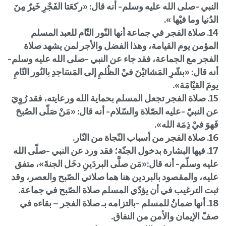
النبي -صلى الله عليه وسلم- أنه قال: «ركعَتا الفَجْرِ خَيرٌ مِنَ
الدُنيا وما فيْها ».
14. صلاة الفجر في جماعة أنها النّور التّام للعبد المسلم
المؤمن يوم القيامة، وهذا الفضل والأجر لمن يشهد صلاة
الفجر مع الجماعة، فقد جاء عن النبي -صلى الله عليه وسلم-
أنه قال: «بشّرِ المَشائيْنَ فيْ الظُلمِ إلى المَسَاجدِ بالنُور التّامِ
يومَ القيْامَة».
15. صلاة الفجر تجعل المسلم بحماية الله ورعايته، فقد رُوِيَ
عن النبيّ -عليه الصّلاة والسّلام- أنه قال: «مَنْ صَلّى الصُبحَ
فَهوَ فيْ ذِمَة الله».
16. صلاة الفجر من أسباب النّجاة من النّار.
17. فيها البشارة بدخول الجنّة؛ فقد ورد عن النبي -صلّى الله
عليه وسلّم- أنه قال:«مَن صلَّى البردَينِ دخَل الجنةَ»، متفق
عليه، والمقصود بالبردين هنا هما صلاتي الصّبح والعصر، وقد
ثبت الترغيب في أن يؤدّي المسلم صلاة الصّبح في جماعة.
18. أنها ضمانُ للمسلم -بالتزامه بـ صلاة الفجر – بقاءه في
صفّ الإيمان والأمن من النفاق.