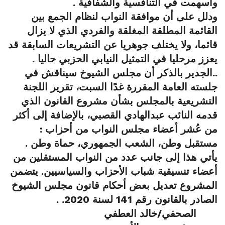
وأسهمت في التنافسية والشفافية .
ودلل على أن موافقة النواب لنظام الجمع بين
القائمة المطلقة المغلقة والفردي الذي لا يزال
قائما، ولا يختلف جوهريا عن التشريعات السابقة قد
يعزز مرحليا في التمثيل النيابي الحزبي حاليا .
..الجدير بالذكر أن مجلس الشيوخ سيناقش في
جلسته العامة المقررة غدًا السبت، تقرير اللجنة
التشريعية بالمجلس بشأن مشروع القانون الذي
قدمه النائب عبدالهادي القصبي، بالإضافة إلى أكثر
من عُشر أعضاء مجلس النواب من أحزاب :
مستقبل وطن، الشعب الجمهوري، حماة وطن .
يأتي هذا إلى جانب عدد من النواب المستقلين من
أعضاء تنسيقية شباب الأحزاب والسياسيين. يتضمن
المشروع تعديل بعض أحكام قانون مجلس الشيوخ
الصادر بالقانون رقم 141 لسنة 2020. .
الصحفي/خالد العطفي