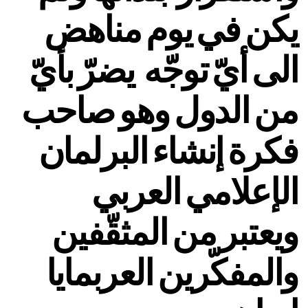
يكن في يوم مناهض
الى أيّ توجّه يضرّ بأيّ
من الدول وهو صاحب
فكرة إنشاء البرلمان
الإعلامي العربي
ويعتبر من المثقّفين
والمفكّرين العربمايا