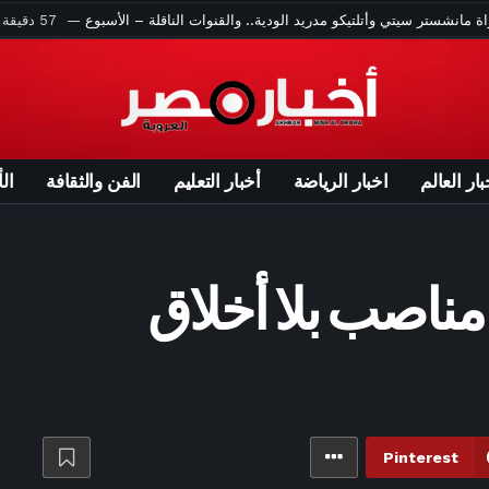
ساعة واحدة ago
روسيا تعلن إسقاط 153 طائرة مسيرة أوكرانية
ago
موعد مباراة ليفربول وموناكو الودية.. والقنوات الناقلة – الأسبوع
تصبح العقول ميدان الحرب.. مصر في مواجهة معركة الوعي – الأسبوع
 آرسنال وبوروسيا دورتموند اليوم في كأس الإمارات.. والقنوات الناقلة
ساعتين ago
شاهد.. نائب ترشق رئيس وزراء كوسوفو المؤقت بالبيض
بار العالم
اخبار الرياضة
أخبار التعليم
الفن والثقافة
ال
3 ساعات ago
لواء متقاعد يشهر سلاحه ويصفع معلما داخل مدرسة سودانية
3 ساعات ago
ضربة روسية “أصغر من الحرب”.. اختبار بوتن قد يمزق الناتو
4 ساعات ago
أميركا.. وفاة طياري مروحية إطفاء تحطمت في يوتا
مناصب بلا أخلاق
5 ساعات ago
زوج ينسى زوجته في محطة وقود ويكتشف غيابها بعد 6 ساعات
لسينما.. جوادانينو يحصد جائزة مهرجان فينيسيا 2026 – الأسبوع
بح الأوبرا» يثير التفاعل ضمن المهرجان القومي للمسرح – الأسبوع
ة.. الفنون الشعبية تشعل أجواء «شاطئ الفن» ببورسعيد – الأسبوع
ه الفنية.. تتويج هيرتسوج بجائزة مهرجان سان سيباستيان السينمائي
Pinterest
7 ساعات ago
النار تلاحق السكان.. 20 ألف شخص يخلون منازلهم في كندا