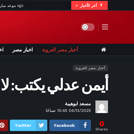
أخر الأخبار
ساعة واحدة 
ساعتين ago
حين 
Dark mode
ساعتين ago
موعد مباراة
أخبار مصر العروبة
اخبار مصر
اخ
أخبار مصر العروبة
أيمن عدلي يكتب: لا 
6 ساعات ago
لإسهاماته في صناعة ا
7 ساعات ago
«ش
مسعد ابوهيبة
04/13/2025 10:45 صباحًا
7 ساعات ago
على إيقاع السمسمي
7 ساعات ago
تقديرا لمسيرت
0
Twitter
Facebook
Shares