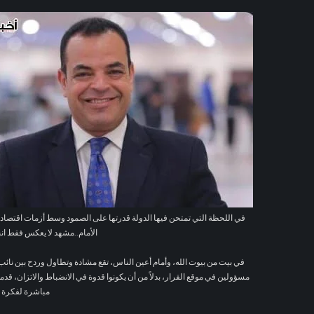
8 ساعات ago
ليفربول ض
8 ساعات ago
للمرة الأول
10 ساعات ago
بمشاركة حمزة عبد الكريم.. برشلون
10 ساعات ago
حلاوة 
10 ساعات ago
توفيق عبد الحميد
11 ساعة ago
في ذكرى وفاة 
11 ساعة ago
عشاء وتبادل قمصان.. تفاصي
11 ساعة ago
يجب توقي
في اللحظة التي تمتحن فيها الدولة قدرتها على الصمود وسط أزمات اقتصاد
الأمام..مشهد لا يعكس فقط انحدار
11 ساعة ago
سعيد بالبداي
في بيت من بيوت الله، وأمام أعين الناس، تقع مشادة وتطاول وردح بين نا
مسؤولين في موقع القرار، بدلاً من أن يكونوا قدوة في الانضباط والاتزان، قدمو
11 ساعة ago
بعد تألقه في 
مباشرة لفكرة ا