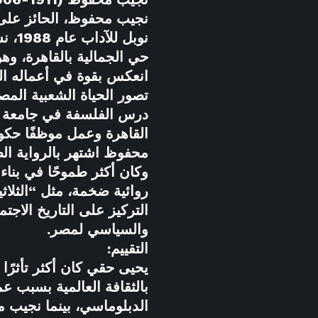
نجيب محفوظ، الحائز على
نوبل للآد
حي الجمالية بالقاهرة، وهو
انعكس بقوة في أعماله ال
تصور الحياة الشعبية المص
درس الفلسفة في جامعة
القاهرة وعمل موظفًا حكومي
محفوظ اشتهر بالرواية الط
وكان أكثر طموحًا في بناء 
روائية ضخمة، مثل “الثلاثي
التركيز على التاريخ الاجت
والسياسي لمصر.
التقييم:
يحيى حقي كان أكثر تأثرًا
بالثقافة العالمية بسبب عم
الدبلوماسي، بينما نجيب 