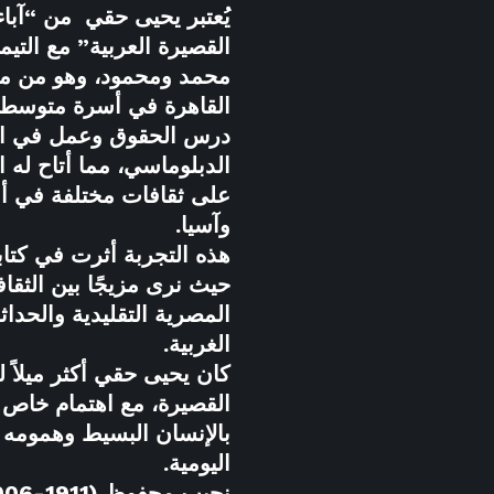
يُعتبر يحيى حقي من “آباء
القصيرة العربية” مع التيمور
محمد ومحمود، وهو من مو
القاهرة في أسرة متوسطة
درس الحقوق وعمل في ا
الدبلوماسي، مما أتاح له ا
على ثقافات مختلفة في أو
وآسيا.
هذه التجربة أثرت في كتابا
حيث نرى مزيجًا بين الثقاف
المصرية التقليدية والحداث
الغربية.
كان يحيى حقي أكثر ميلاً لل
القصيرة، مع اهتمام خاص
بالإنسان البسيط وهمومه
اليومية.
نجيب محفوظ (1911-2006):