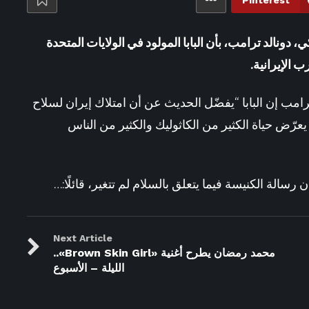
Pinterest
41 دقيقة ago
نفسي أفرّح أهل بلدي – الأسبوع
 دونالد ترامب، بأن البابا المولود في الولايات المتحدة
 الإيرانية.
رامب إن البابا “يفضّل الحديث عن أن امتلاك إيران لسلاح
يعرّض حياة الكثير من الكاثوليك والكثير من الناس
ن رسالة الكنيسة فيما يتعلق بالسلام لم تتغير، قائلًا:…
Next Article
محمد رمضان يطرح أغنية «Brown Skin Girl»..
الليلة – الأسبوع