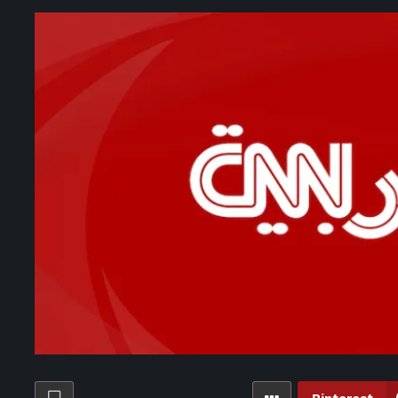
 مدريد.. قرار مفاجئ يحسم مستقبل نجم مانشستر سيتي – الأسبوع
ا في نصف نهائي بطولة العالم لكرة اليد للناشئات والقنوات الناقلة
الأغنية الشعبية.. أسرار ومحطات في حياة حسن الأسمر – الأسبوع
شخصيّة".. مصمّمة مصريّة تحوّل حكاية كل عروس إلى تصميم خاص
ل الصواريخ الباليستية الروسية ثغرات الدفاعات الجوية الأوكرانية؟
يزي يوجه ضربة جديدة لـ إنفانتينو قبل انتخابات رئاسة فيفا – الأسبوع
5 ساعات ago
زيادة أعداد حالات الطلاق ترتبط بالنمو السكاني – الأسبوع
 سيميوني لحسم صفقة جوليان ألفاريز من أتلتيكو مدريد – الأسبوع
 نعلم عن ابن المهاجر المصري الذي "لم يفترض أن يكون سياسيا"؟
 لم تكفِ.. لماذا رفض الزمالك التفريط في خوان بيزيرا؟ – الأسبوع
هل يستطيع عبدالرحمن السيد توحيد صفوف الديمقراطيين في نوفمبر؟
لاعبين» تسبب في حملة ضدي.. وفترة أوسكار كانت عبثًا – الأسبوع
عرفت الهواتف الذكية بالزلزال قبل أن يشعر به الناس؟ – الأسبوع
7 ساعات ago
توماس سانكارا.. حكاية ثائر – الأسبوع