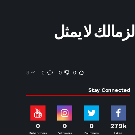
مالك لا يمثل
3
0
0
0
Stay Connected
0
0
0
279k
Subscribers
Followers
Followers
Likes