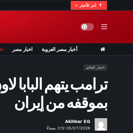
أخر الأخبار
56 دقيق
ساعة واحدة
Dark mode
ساعتين ago
هذه المق
أخبار مصر العروبة
اخبار مصر
اخ
3 ساعات ago
فليك يستبعد 3 لاعبين من معسكر برشلونة.. ومفاجأة بشأن حمزة عبد الكريم – الأسبوع
اخبار العالم
3 ساعات ago
مفاوضات الأهلي مع
ترامب يتهم البابا ل
3 ساعات ago
ل
3 ساعات ago
الاتحاد الأرجنتين
بموقفه من إيران
4 ساع
Akhbar EG
05/07/2026 3:12 مساءً
4 ساعات ago
سيلتيك الاسكتلندي 