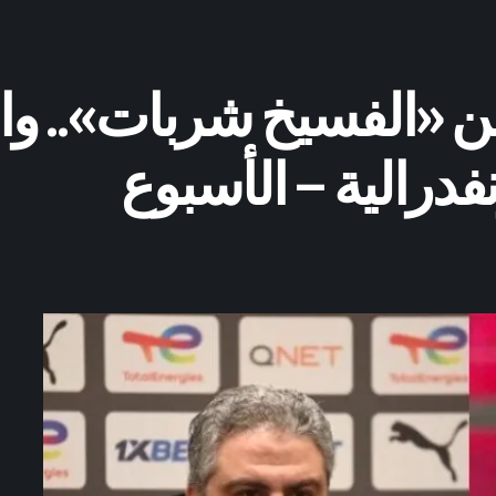
«الفسيخ شربات».. والز
درالية – الأسبوع