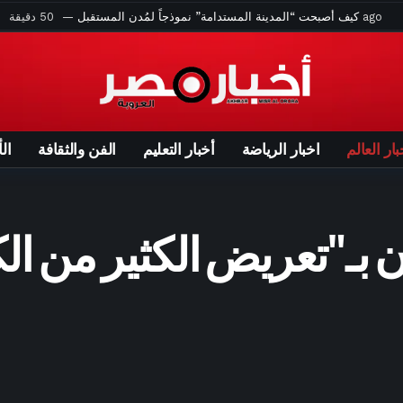
50 دقيقة ago
كيف أصبحت “المدينة المستدامة” نموذجاً لمُدن المستقبل
ة ago
ترامب يحاول مجددًا الحد من سياحة الولادة ومنح الجنسية بالولادة
 ago
الزمالك يتخلص من «أكبر عصابة» في الكرة المصرية – الأسبوع
ساعتين ago
الكلام أثناء خطبة الجمعة بين بطلان الأجر وصحة الفريضة
اطع التي أشعلت فتيل عبور سبتة الجماعي بعد انتشارها بشكل واسع
بار العالم
اخبار الرياضة
أخبار التعليم
الفن والثقافة
ال
3 ساعات ago
جدول سنن يوم الجمعة بالترتيب: اغتنم المستحبات ونَيل البركة
 موهبة غزل المحلة تقترب من الحسم.. تطورات جديدة في الصفقة
اون بـ"تعريض الكثير من ا
حظة احتماء طلاب تحت الطاولات أثناء إطلاق نار بمدرسة في تايلاند
ي يحسم موقفه من إنفانتينو وسط دعوات رحيله عن «فيفا» – الأسبوع
4 ساعات ago
دار الإفتاء تجيب: هل أموال تعويضات التأمين جائزة شرعاً؟
ات ago
“نجمة الشرق” على عنق نسيبة بيكهام.. مطالب تركية باستعادتها
4 ساعات ago
طريقة عمل الكرواسون بخطوات سهلة وبسيطة – الأسبوع
يتوصل لاتفاق رسمي لضم هيثم حسن حتى عام 2030 – الأسبوع