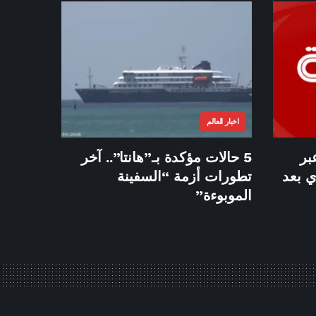
اخبار العالم
بر
5 حالات مؤكدة بـ”هانتا”.. آخر
ي بعد
تطورات أزمة “السفينة
الموبوءة”