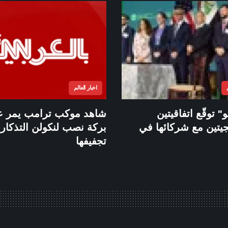
اخبار العالم
" توقّع اتفاقيتين
شاهد موكب ترامب يمر ع
جيتين مع شركائها في
بركة نصب لنكولن التذكار
تجفيفها