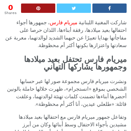
0
Shares
شاركت المغنية اللبنانية
ميريام فارس
، جمهورها أجواء
احتفالها بعيد ميلادها، رفقة أبناءها، اللذان حرصا على
مفاجأتها بهدايا تعبيرًا عن حبهما الشديد لوالدتهما، معربة عن
سعادتها واعتزازها بكونها أكثر أم محظوظة.
ميريام فارس تحتفل بعيد ميلادها
وجمهورها يشاركها التهاني
ونشرت ميريام فارس مجموعة صور لها عبر حسابها
الشخصي بموقع «انستجرام»، ظهرت خلالها حاملة بالونين
أحضرها أبناءها تضمنت كلمات تهنئة لوالدتهما، وعلقت
قائلة: «طلعلي عيدين، أنا أكثر أم محظوظة».
وتفاعل جمهور ميريام فارس مع احتفالها بعيد ميلادها
مشيدين بأجواء الاحتفال وسط أبنائها وكان من أبرز