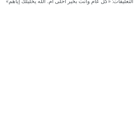
التعليقات: «كل عام وأنت بخير أحلى أم.. الله يخليلك إياهم»