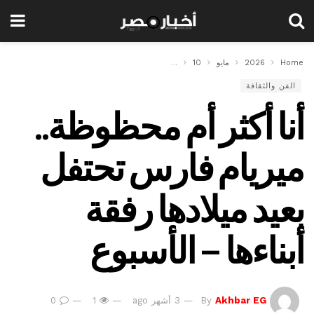
Home
2026
مايو
10
أنا أكثر أم محظوظة.. ميريام فارس تحتفل بعيد ميلادها رف
الفن والثقافة
أنا أكثر أم محظوظة..
ميريام فارس تحتفل
بعيد ميلادها رفقة
أبناءها – الأسبوع
Akhbar EG
By
3 أشهر ago
1
0