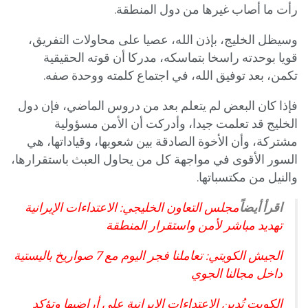
رأت ما أصاب غيرها من دول المنطقة.
وسيظل الخليج، بإذن الله، عصيا على محاولات التفريق،
قويا بوحدته راسخا بتماسكه، مدركا أن قوته الحقيقية
تكمن، بعد توفيق الله، في اجتماع كلمته ووحدة صفه.
فإذا كان البعض لم يتعلم بعد من دروس الماضي، فإن دول
الخليج قد تعلمت جيدا، وأدركت أن الأمن مسؤولية
مشتركة، وأن الأخوة الصادقة بين شعوبها، وقياداتها، هي
السور الأقوى في مواجهة كل من يحاول العبث باستقرارها،
والنيل من مكتسباتها.
اقرأ أيضاً
مجلس التعاون الخليجي: الاعتداءات الإيرانية
تهديد مباشر لأمن واستقرار المنطقة
الجيش الكويتي: تعاملنا فجر اليوم مع 7 صواريخ باليستية
داخل مجالنا الجوي
الكويت تُدين الاعتداءات الإيرانية على أراضيها وتؤكد