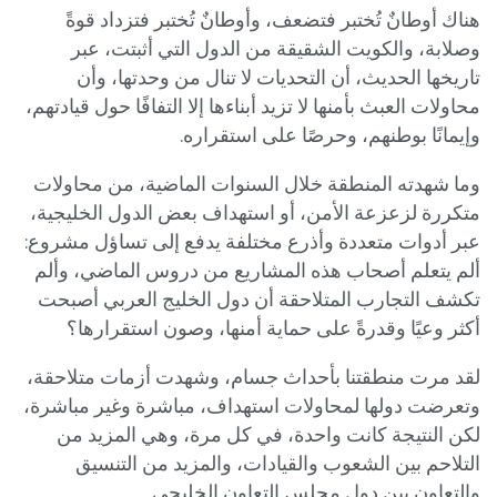
هناك أوطانٌ تُختبر فتضعف، وأوطانٌ تُختبر فتزداد قوةً
وصلابة، والكويت الشقيقة من الدول التي أثبتت، عبر
تاريخها الحديث، أن التحديات لا تنال من وحدتها، وأن
محاولات العبث بأمنها لا تزيد أبناءها إلا التفافًا حول قيادتهم،
وإيمانًا بوطنهم، وحرصًا على استقراره.
وما شهدته المنطقة خلال السنوات الماضية، من محاولات
متكررة لزعزعة الأمن، أو استهداف بعض الدول الخليجية،
عبر أدوات متعددة وأذرع مختلفة يدفع إلى تساؤل مشروع:
ألم يتعلم أصحاب هذه المشاريع من دروس الماضي، وألم
تكشف التجارب المتلاحقة أن دول الخليج العربي أصبحت
أكثر وعيًا وقدرةً على حماية أمنها، وصون استقرارها؟
لقد مرت منطقتنا بأحداث جسام، وشهدت أزمات متلاحقة،
وتعرضت دولها لمحاولات استهداف، مباشرة وغير مباشرة،
لكن النتيجة كانت واحدة، في كل مرة، وهي المزيد من
التلاحم بين الشعوب والقيادات، والمزيد من التنسيق
والتعاون بين دول مجلس التعاون الخليجي.