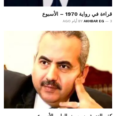
قراءة في رواية 1970 – الأسبوع
3 أيام AGO
AKHBAR EG
BY
كفر النعمة.. سبب زوالها – الأسبوع