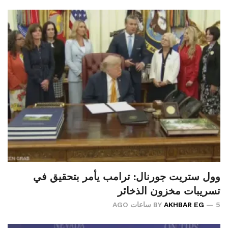
وول ستريت جورنال: ترامب يأمر بتحقيق في
تسريبات مخزون الذخائر
5 ساعات AGO
AKHBAR EG
BY