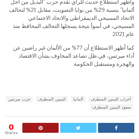
وأظهر استطلاع حديث للرأي تقدم حزب “البديل من أجل
ألمانيا” بنسبة 29% من نوايا التصويت، مقابل 21% لتحالف
الاتحاد المسيحي الديمقراطي والاتحاد الاجتماعي
المسيحي، في أسوأ نتيجة يسجلها التحالف المحافظ منذ
عام 2021.
كما أظهر الاستطلاع أن 77% من الألمان غير راضين عن
أداء ميرتس، في ظل تصاعد المخاوف بشأن الاقتصاد
والهجرة ومستقبل الحكومة.
T
أحزاب اليمين المتطرف
ألمانيا
اليمين المتطرف
حزب ميرتس
a
صعود اليمين المتطرف
g
s
:
0
Shares