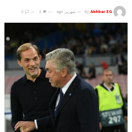
Akhbar EG
By
شهرين ago
3
0