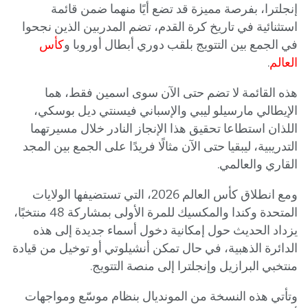
إنجلترا، بفرصة مميزة قد تضع أيًا منهما ضمن قائمة
استثنائية في تاريخ كرة القدم، تضم المدربين الذين نجحوا
في الجمع بين التتويج بلقب دوري أبطال أوروبا و
كأس
العالم
.
هذه القائمة لا تضم حتى الآن سوى اسمين فقط، هما
الإيطالي مارسيلو ليبي والإسباني فيسنتي ديل بوسكي،
اللذان استطاعا تحقيق هذا الإنجاز النادر خلال مسيرتهما
التدريبية، ليبقيا حتى الآن مثالًا فريدًا على الجمع بين المجد
القاري والعالمي.
ومع انطلاق كأس العالم 2026، التي تستضيفها الولايات
المتحدة وكندا والمكسيك للمرة الأولى بمشاركة 48 منتخبًا،
يزداد الحديث حول إمكانية دخول أسماء جديدة إلى هذه
الدائرة الذهبية، في حال تمكن أنشيلوتي أو توخيل من قيادة
منتخبي البرازيل وإنجلترا إلى منصة التتويج.
وتأتي هذه النسخة من المونديال بنظام موسّع ومواجهات