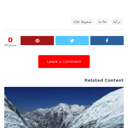
T
تركيا
حادثة
سقوط فتاة
a
g
s
0
:
Shares
Leave a Comment
Related Content