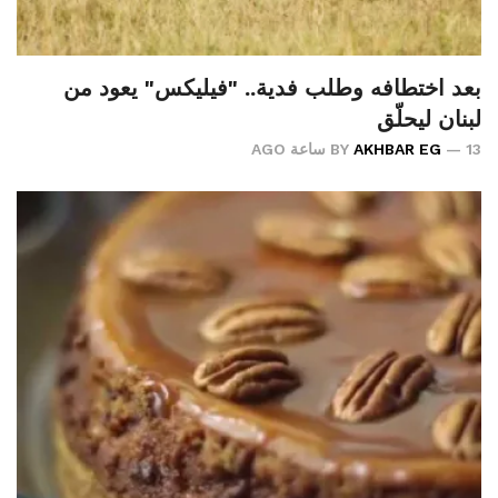
بعد اختطافه وطلب فدية.. "فيليكس" يعود من
لبنان ليحلّق
13 ساعة AGO
AKHBAR EG
BY