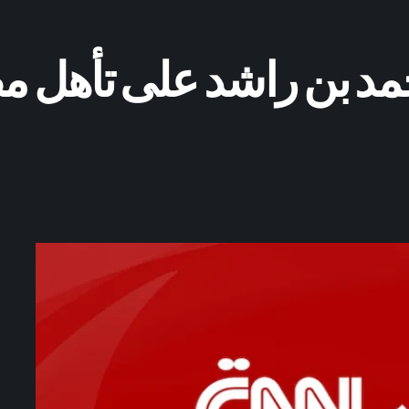
د بن راشد على تأهل مص