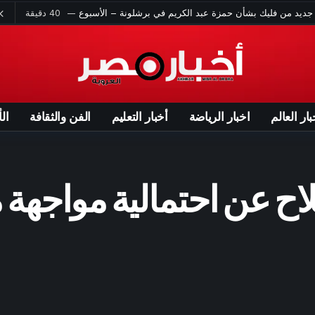
».. طريقة عمل «نودلز» بطريقة بسيطة في المنزل – الأسبوع
ساعة واحدة ago
«ارحموا الزمالك.. وحلوا مشاكلكم بهدوء» – الأسبوع
شرق الأوسط.. هل أصبحت بديلًا لاتفاقية الدفاع العربي المشترك؟
بور ينفي شائعات الحجز على مستحقات محمد صلاح – الأسبوع
بار العالم
اخبار الرياضة
أخبار التعليم
الفن والثقافة
ال
يُكلف منى ممدوح بالإشراف على دار أوبرا الإسكندرية – الأسبوع
ago
قرار ترامب يطيح بسوق "سياحة الولادة".. حزم بـ100 ألف دولار
ين في الزمالك.. حفيدته تحسم الجدل عبر «فيسبوك» – الأسبوع
صلاح عن احتمالية مواجه
ين ago
مشاركة ميسي في كوبا أمريكا 2028 قرار شخصي – الأسبوع
لأهلي يخوض مرانه الأول في معسكر إسبانيا «صور» – الأسبوع
 ago
ترامب يقرر إنفاق أموال ضخمة في انتخابات التجديد النصفي
3 ساعات ago
نفسي أفرّح أهل بلدي – الأسبوع
د صلاح في طرابزون سبور استعداداً للموسم الجديد – الأسبوع
ساعات ago
كيف أصبحت “المدينة المستدامة” نموذجاً لمُدن المستقبل