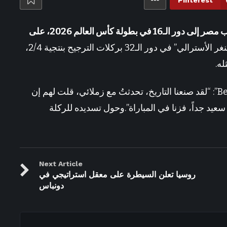
Pinterest
شيبه يستعد لحفل غنائي جددي في الساحل الشمالي – الأسبوع
(CNN)– أعرب محمد صلاح عن سعادته بتأهل منتخب مصر إلى دور الـ16 في بطولة كأس العالم 2026، على
وتفوّق زملاء صلاح على منتخب “الكنغر الأسترالي” في دور الـ32 بركلات الترجيح بنتجية 2/4،
له.
عقب المباراة، قال محمد صلاح لشبكة “BeIN Sports”: “لقد صنعنا التاريخ، تحدثتُ مع زملائي، قلت لهم إن
عيد جداً، فزنا في المباراة”.وحول تسديده للركلة
Next Article
روسيا تعلن السيطرة على معقل استراتيجي في
دونباس