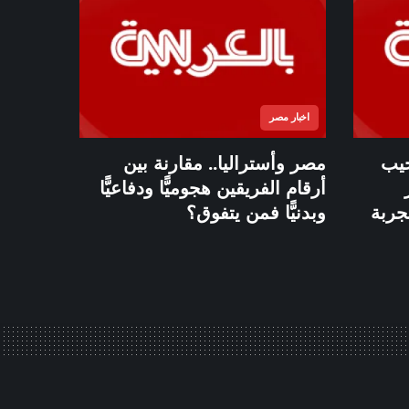
اخبار مصر
جيب
مصر وأستراليا.. مقارنة بين
أرقام الفريقين هجوميًّا ودفاعيًّا
جربة
وبدنيًّا فمن يتفوق؟