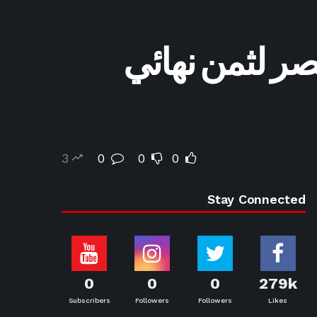
ر لثمن نهائي
3
0
0
0
Stay Connected
0
0
0
279k
Subscribers
Followers
Followers
Likes