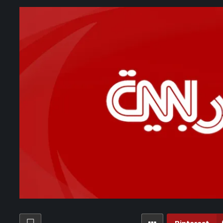
مب يحاول مجددًا الحد من سياحة الولادة ومنح الجنسية بالولادة
من هي.. تفاعل ومشاهدات مليونية لصلاح مع “إيشان أكسوي”
لزمالك يتخلص من «أكبر عصابة» في الكرة المصرية – الأسبوع
4 ساعات ago
الكلام أثناء خطبة الجمعة بين بطلان الأجر وصحة الفريضة
تي أشعلت فتيل عبور سبتة الجماعي بعد انتشارها بشكل واسع
جدول سنن يوم الجمعة بالترتيب: اغتنم المستحبات ونَيل البركة
بة غزل المحلة تقترب من الحسم.. تطورات جديدة في الصفقة
حتماء طلاب تحت الطاولات أثناء إطلاق نار بمدرسة في تايلاند
سم موقفه من إنفانتينو وسط دعوات رحيله عن «فيفا» – الأسبوع
ساعات ago
دار الإفتاء تجيب: هل أموال تعويضات التأمين جائزة شرعاً؟
جمة الشرق” على عنق نسيبة بيكهام.. مطالب تركية باستعادتها
عات ago
طريقة عمل الكرواسون بخطوات سهلة وبسيطة – الأسبوع
 لاتفاق رسمي لضم هيثم حسن حتى عام 2030 – الأسبوع