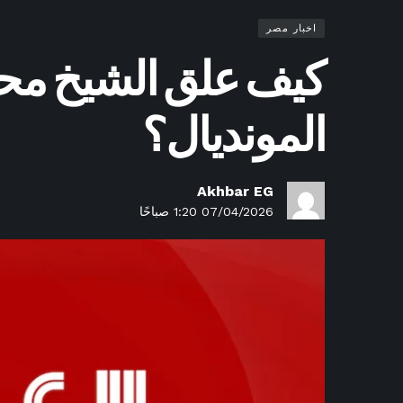
اخبار مصر
كيف علق الشيخ محم
المونديال؟
Akhbar EG
07/04/2026 1:20 صباحًا