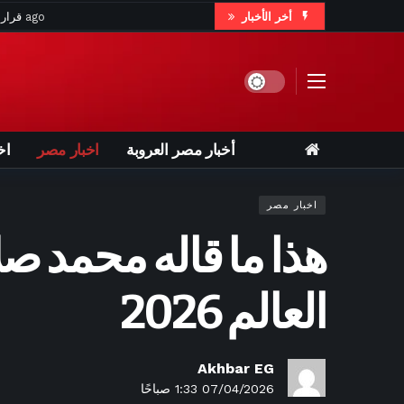
أخر الأخبار
50 دقيقة ago
«ألذ من المطاعم 
53 دقيقة ago
الحصول على الماء بالتناوب كل 48 ساعة.. بورتوريكو تبدأ إجراءات تقنين صارمة مع انتشار الجفاف
Dark mode
ساعتين ago
الاتفاقيات الدفاعية الجزئية في ال
ساعتين ago
طرابزون س
أخبار مصر العروبة
اخبار مصر
اخ
ساعتين ago
رضا الوكيل 
ساعتين 
اخبار مصر
ساعتين ago
حقيقة كافيه إسماعيل ياس
هذا ما قاله محمد 
ساعت
3 ساعات ago
تحت قيادة الحسين عموتة.. ا
العالم 2026
3 ساعات
3 ساعات ago
تدريبات مكثفة لـ محم
Akhbar EG
07/04/2026 1:33 صباحًا
3 