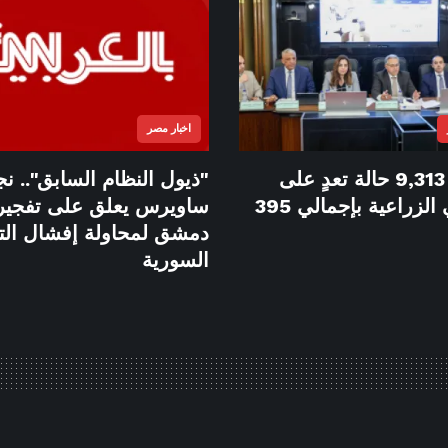
اخبار مصر
تسجيل 9,313 حالة تعدٍ على
"ذيول النظام السابق".. ن
الأراضي الزراعية بإجمالي 395
ساويرس يعلق على تفجير
دمشق لمحاولة إفشال الت
السورية