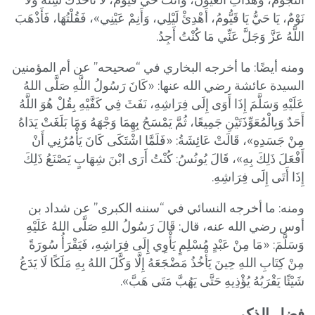
نَوْمٌ، يَا حَيُّ يَا قَيُّومُ، أَهْدِئْ لَيْلِي، وَأَنِمْ عَيْنِي»، فَقُلْتُهَا، فَأَذْهَبَ
اللَّهُ عَزَّ وَجَلَّ عَنِّي مَا كُنْتُ أَجِدُ.
ومنه أيضًا: ما أخرجه البخاري في “صحيحه” عن أم المؤمنين
السيدة عائشة رضي الله عنها: «كَانَ رَسُولُ اللَّهِ صَلَّى اللهُ
عَلَيْهِ وَسَلَّمَ إِذَا أَوَى إِلَى فِرَاشِهِ، نَفَثَ فِي كَفَّيْهِ بِقُلْ هُوَ اللَّهُ
أَحَدٌ وَبِالْمُعَوِّذَتَيْنِ جَمِيعًا، ثُمَّ يَمْسَحُ بِهِمَا وَجْهَهُ وَمَا بَلَغَتْ يَدَاهُ
مِنْ جَسَدِهِ»، قَالَتْ عَائِشَةُ: «فَلَمَّا اشْتَكَى كَانَ يَأْمُرُنِي أَنْ
أَفْعَلَ ذَلِكَ بِهِ»، قَالَ يُونُسُ: كُنْتُ أَرَى ابْنَ شِهَابٍ يَصْنَعُ ذَلِكَ
إِذَا أَتَى إِلَى فِرَاشِهِ.
ومنه: ما أخرجه النسائي في “سننه الكبرى” عن شداد بن
أوس رضي الله عنه، قال: قَالَ رَسُولُ اللهِ صَلَّى اللهُ عَلَيْهِ
وَسَلَّمَ: «مَا مِنْ عَبْدٍ مُسْلِمٍ يَأْوِي إِلَى فِرَاشِهِ، فَيَقْرَأُ سُورَةً
مِنْ كِتَابِ اللهِ حِينَ يَأْخُذُ مَضْجَعَهُ إِلَّا وَكَّلَ اللهُ بِهِ مَلَكًا لَا يَدَعُ
شَيْئًا يَقْرَبُهُ يُؤْذِيهِ حَتَّى يَهُبَّ مَتَى هَبَّ».
فضل الذكر