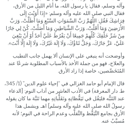
وآله وسلم، فقال: يا رسول الله، ما أنام الليل من الأرق،
فقال النبي صلى الله عليه وآله وسلم: «إِذَا أَوَيْتَ إِلَى
فِرَاشِكَ فَقُلِ: اللَّهُمَّ رَبَّ السَّمَوَاتِ السَّبْعِ وَمَا أَظَلَّتْ، وَرَبَّ
الأَرَضِينَ وَمَا أَقَلَّتْ، وَرَبَّ الشَّيَاطِينِ وَمَا أَضَلَّتْ، كُنْ لِي جَارًا
مِنْ شَرِّ خَلْقِكَ كُلِّهِمْ جَمِيعًا أَنْ يَفْرُطَ عَلَيَّ أَحَدٌ أَوْ أَنْ يَبْغِيَ
عَلَيَّ، عَزَّ جَارُكَ، وَجَلَّ ثَنَاؤُكَ، وَلَا إِلَهَ غَيْرُكَ، وَلَا إِلَهَ إِلَّا أَنْتَ».
وأوضحت أنه ينبغي على الإنسان ألا يهمل جانب التطبب
والعلاج، فهو من جملة الأخذ بالأسباب المطلوبة شرعًا عند
المُتَخَصِّصين، خاصة إذا زاد الأرق.
قال الإمام أبو حامد الغزالي في “إحياء علوم الدين” (1/ 345،
ط. دار المعرفة) في الأدب العاشر من آداب النوم: [الدعاء
عند التَنَبُّه فليَقُل في تَيَقُّظاتِهِ وتَقَلُّباتِهِ مهما تَنَبَّهَ ما كان يقوله
رسولُ الله صلى الله عليه وآله وسلم] اهـ. ويشمل هذا
الأرق بجامع التَّيَقُّظ والتَّقلُّب وعدم الراحة في النوم؛ لأنه
مُسبَّبٌ عنه.