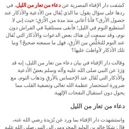
كشفت دار الإفتاء المصرية عن
دعاء من تعار من الليل
، في
ردها على سؤال يقول: ما الذي يُقال من الأدعية والأذكار عند
حصول الأرق؟ فأنا أعاني منذ مدة من الأَرَقِ؛ حيث إني لا
أستطيع النوم في الليل؛ فأبقى مستلقيةً في الفراش دون
نوم، وقد سمعت أن هناك بعض الدعوات والأذكار التي تُقال
عند النوم للتخَلُّصِ من الأرَقِ، فهل ما سمعته صحيحٌ؟ وما
تلك الأذكار لأواظبَ عليها؟
وقالت دار الإفتاء في بيان دعاء من تعار من الليل، إنه قد
وَرَدَ عن النبي صلى الله عليه وآله وسلم بعضُ الأدعية
والأذكار التي تُقَال عند الإحساس بالأرقِ وذهاب النوم، مع
ضرورة استحضار عظمة الله تعالى وتصفية القلب مما
يحول دون استقبال النفحات الإلهية.
دعاء من تعار من الليل
واستشهدت دار الإفتاء بما ورد عن بُرَيدة رضي الله عنه،
قال: شكا خالد بن الوليد المخزومي إلى النبي صلى الله عليه