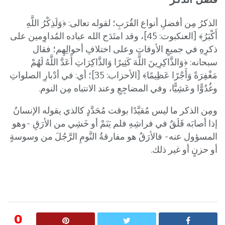
الذكرُ مِن أفضلِ أنواع القُرَبِ؛ لقوله تعالى: ﴿وَلَذِكْرُ اللَّهِ
أَكْبَرُ﴾ [العنكبوت: 45]، وقد امتَدَح الله عباده المُداوِمين على
ذكرِهِ في جميعِ الأوقاتِ وعلى اختلافِ أحوالِهِم؛ فقال
سبحانه: ﴿وَالذَّاكِرِينَ اللَّهَ كَثِيرًا وَالذَّاكِرَاتِ أَعَدَّ اللَّهُ لَهُمْ
مَغْفِرَةً وَأَجْرًا عَظِيمًا﴾ [الأحزاب: 35]؛ أي: في أدْبارِ الصلواتِ
وغُدُوًّا وعَشِيًّا، وفي المضاجِعِ وعند الانتباه مِن النوم.
ومِن الذكر ما ليس مُقيَّدًا بوقت مُحَدَّدٍ كالذي يقوله الإنسانُ
إذا أصابَه قَلَقٌ في فراشِهِ فلم يَنَمْ أو خَشِي من الأرَقِ -وهو
المسؤول عنه- فالأرَقُ هو مفارقةُ النَّومِ الرَّجُلَ من وسوسةٍ
أو حزنٍ أو غير ذلك.
0