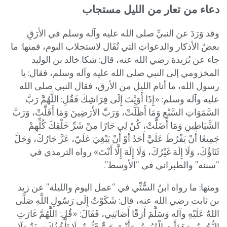
دعاء من تعار من الليل مستجاب
وقد وَرَدَ عن النبيِّ صلى الله عليه وآله وسلم في الأرَقِ
بعضُ الأذكار والدعواتِ التي تُقَال لاستجلاب النوم، فمنها: ما
جاء عن بُرَيدة رضي الله عنه، قال: شكا خالد بن الوليد
المخزومي إلى النبي صلى الله عليه وآله وسلم، فقال: يا
رسول الله، ما أنام الليل من الأرق، فقال النبي صلى الله
عليه وآله وسلم: «إِذَا أَوَيْتَ إِلَى فِرَاشِكَ فَقُلِ: اللَّهُمَّ رَبَّ
السَّمَوَاتِ السَّبْعِ وَمَا أَظَلَّتْ، وَرَبَّ الأَرَضِينَ وَمَا أَقَلَّتْ، وَرَبَّ
الشَّيَاطِينِ وَمَا أَضَلَّتْ، كُنْ لِي جَارًا مِنْ شَرِّ خَلْقِكَ كُلِّهِمْ
جَمِيعًا أَنْ يَفْرُطَ عَلَيَّ أَحَدٌ أَوْ أَنْ يَبْغِيَ عَلَيّ، عَزَّ جَارُكَ، وَجَلَّ
ثَنَاؤُكَ، وَلَا إِلَهَ غَيْرُكَ، وَلَا إِلَهَ إِلَّا أَنْتَ» رواه الترمذي في
“سننه” والطبراني في “الأوسط”.
ومنها: ما رواه ابنُ السُّنِّي في “عمل اليوم والليلة” عن زيد
بن ثابت رضي الله عنه، قال: شَكَوْتُ إِلَى رَسُولِ اللَّهِ صَلَّى
اللهُ عَلَيْهِ وآله وَسَلَّمَ أَرَقًا أَصَابَنِي، فَقَالَ: «قُلِ: اللَّهُمَّ غَارَتِ
النُّجُومُ، وَهَدَأَتِ الْعُيُونُ، وَأَنْتَ حَيٌّ قَيُّومٌ، لَا تَأْخُذُكَ سِنَةٌ وَلَا