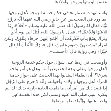
بنفسها أو بيتها وزوجها وأولادها.
واستشهدت «عمارة» في حكم خدمة الزوجة لأهل زوجها ،
بما ورد في الصحيحين عن جابرٍ رضي الله عنهما أنَّه تزوَّج
ثيِّبًا، فقال لهُ رسولُ الله صلَّى الله عليه وسلم: «أَفَلاَ جَارِيَةً
تُلاَعِبُهَا وَتُلاَعِبُكَ!»، فقال: يا رسولَ الله، قُتِلَ أبي يومَ أُحُدٍ
وتَرَكَ تِسْعَ بناتٍ فَكَرِهْتُ أن أجْمَع إليهنَّ خرقاءَ مِثْلهُنَّ، ولكن
امرأة تُمشطهنَّ وتقوم عليهنَّ، قال: «بَارَكَ اللَّهُ لَكَ أَوْ قَالَ
خَيْرًا» وفي رواية قال: «أحسنت».
وأوضحت في ردها على سؤال حول حكم خدمة الزوجة
لأهل زوجها وعلى وجه الخصوص أمه.. وهل هو أمر واجب
شرعا؟، أن العلماء استدلوا بهذا الحديث على جواز خدمة
المرأة أهل زوجها وأولاده وأخواته، وأنَّه لا حرج على الرَّجُل
إذا قصد ذلك من امرأته، ما دامت العادة جارية بذلك؛ لذا لم
ينكره النبي صلى الله عليه وسلم، لكن هذه الخدمة غير
واجبة عليها، وإنَّما تفعلها برضاها.