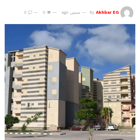
Akhbar EG
By
سنتين ago
0
0