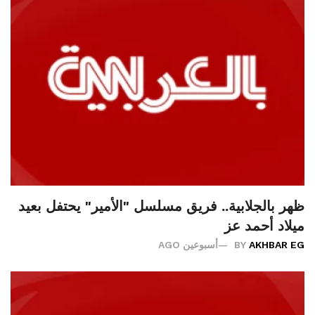
ظهر بالجلابية.. فريق مسلسل "الأمير" يحتفل بعيد
ميلاد أحمد عز
AKHBAR EG
BY
أسبوعين AGO