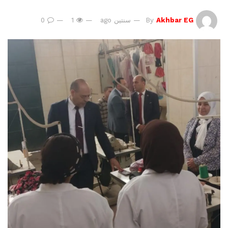
Akhbar EG
By
سنتين ago
1
0