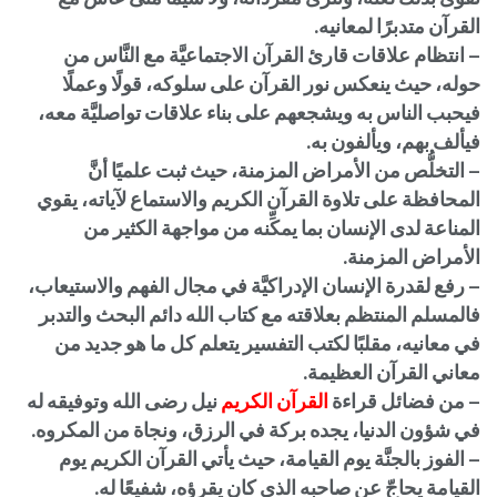
القرآن متدبرًا لمعانيه.
– انتظام علاقات قارئ القرآن الاجتماعيَّة مع النَّاس من
حوله، حيث ينعكس نور القرآن على سلوكه، قولًا وعملًا
فيحبب الناس به ويشجعهم على بناء علاقات تواصليَّة معه،
فيألف بهم، ويألفون به.
– التخلُّص من الأمراض المزمنة، حيث ثبت علميًا أنَّ
المحافظة على تلاوة القرآن الكريم والاستماع لآياته، يقوي
المناعة لدى الإنسان بما يمكِّنه من مواجهة الكثير من
الأمراض المزمنة.
– رفع لقدرة الإنسان الإدراكيَّة في مجال الفهم والاستيعاب،
فالمسلم المنتظم بعلاقته مع كتاب الله دائم البحث والتدبر
في معانيه، مقلبًا لكتب التفسير يتعلم كل ما هو جديد من
معاني القرآن العظيمة.
– من فضائل قراءة
القرآن الكريم
نيل رضى الله وتوفيقه له
في شؤون الدنيا، يجده بركة في الرزق، ونجاة من المكروه.
– الفوز بالجنَّة يوم القيامة، حيث يأتي القرآن الكريم يوم
القيامة يحاجّ عن صاحبه الذي كان يقرؤه، شفيعًا له.