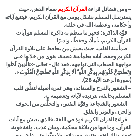
– ومن فضائل قراءة
القرآن الكريم
صفاء الذهن، حيث
يسترسل المسلم بشكل يومي مع القرآن الكريم، فيتتبع آياته
وأحكامه، وعظمة الله في خلقه.
– قوَّة الذاكرة؛ فخير ما تنتظم به ذاكرة المسلم هو آيات
القرآن الكريم، تأملًا، وحفظًا، وتدبرًا.
– طمأنينة القلب، حيث يعيش من يحافظ على تلاوة القرآن
الكريم وحفظ آياته بطمأنينة عجيبة، يقوى من خلالها على
مواجهة الصعاب التي تواجهه، فقد قال– تعالى-:«الَّذِينَ آمَنُوا
وَتَطْمَئِنُّ قُلُوبُهُم بِذِكْرِ اللَّهِ ۗ أَلَا بِذِكْرِ اللَّهِ تَطْمَئِنُّ الْقُلُوبُ»،
(سورة الرعد: الآية 28).
– الشعور بالفرح والسعادة، وهي ثمرة أصيلة لتعلُّق قلب
المسلم بخالقه، بترديده لآياته وتعظيمه له.
– الشعور بالشجاعة وقوَّة النفس، والتخلُّص من الخوف
والحزن والتوتر والقلق.
– قراءة القران الكريم قوة في اللغة، فالذي يعيش مع آيات
القرآن، وما فيها من بلاغة محكمة، وبيان عذب، ولغة قوية،
تقوى بذلك لغته، وتثرى مفرداته، ولا سيَّما متى عاش مع