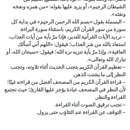
الشيطان الرجيم»، أو يزيد عليها بقوله: «من همزه ونفخه
ونفثه».
– البسملة بقول:«بسم الله الرحمن الرحيم» في بداية كل
سورة من سور القرآن الكريم، باستثناء سورة البراءة.
– ترديد الآيات القرآنية للتدبر، فإذا مرّ بآية من آيات العذاب،
استعاذ بالله من شر العذاب؛ فيقول: «اللهم أني أسألك
العافية»، وإذا مرّ بآية تنزيه نزه الله؛ فيقول: «سبحان الله، أو
تبارك الله وتعالى».
– تعظيم القرآن الكريم بتجنب الحديث أثناء تلاوته، وتجنب
النظر إلى ما يشتت الذهن.
– قراءة القرآن الكريم من المصحف أفضل من قراءته غيبًا؛
لأن النظر في المصحف عبادة يؤجر عليها القارئ؛ حيث تجتمع
القراءة والنظر.
– تجنب ترقيق الصوت أثناء القراءة.
– التوقف عن القراءة عند التثاؤب حتى يزول.