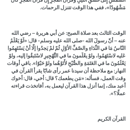
الشَّمْسِ إِلَى غَسَقِ اللَّيْلِ وَقُرْآنَ الْفَجْرِ إِنَّ قُرْآنَ الْفَجْرِ كَانَ
مَشْهُودًا»، ففي هذا الوقت تتنزل الرحمات.
الوقت الثالث بعد صلاة الصبح: عن أبي هريرة – رضي الله
عنه – أنّ رسولَ الله -صلى الله عليه وسلم- قال: «لَوْ يَعْلَمُ
النّاسُ مَا في النِّدَاءِ والصّفِّ الأوّلِ ثُمّ لمْ يَجدُوا إلّا أنْ يَسْتَهِمُوا
عَليه لاسْتَهَمُوا، ولوْ يعْلَمونَ ما في التَّهْجِيرِ لاسْتَبقُوا إليه، ولوْ
يَعْلَمُونَ ما في العَتَمَةِ والصُّبْحِ لأَتَوْهُما ولوْ حَبْوًا». باقي أوقات
النهار: مع ملاحظة أن سيدنا عمر رأى شابًا يقرأ القرآن في
وقت العمل، فسأله: «مَن يطعمك؟ قال: أخي، قال: أخوك
أعبد منك، إنما أنزل هذا القرآن ليعمل به، أفاتخذت قراءته
عملًا؟».
القرآن الكريم