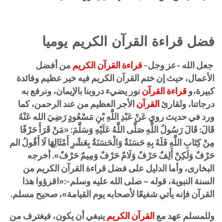
فضل قراءة القرآن الكريم يوميا
جعل الله -عز وجل-
قراءة القرآن الكريم
من أفضل
الأعمال، حيث إن ختم القرآن الكريم فيه خير عظيم وفائدة
كبيرة،
و
قراءة القرآن
نور يضيء دروبنا بالإيمان، ونرفع به
درجاتنا، ولقارئ
القرآن
الأجر العظيم من عند الرحمن، كما
ورد في حديث روي عَنْ عَبْدِ اللَّهِ بْنِ مَسْعُودٍ رَضِيَ الله عَنْهُ
قَالَ: قَالَ رَسُولُ اللَّهِ صَلَّى اللَّهُ عَلَيْهِ وَسَلَّمَ: «مَنْ قَرَأَ حَرْفًا
مِنْ كِتَابِ اللَّهِ فَلَهُ بِهِ حَسَنَةٌ وَالْحَسَنَةُ بِعَشْرِ أَمْثَالِهَا لَا أَقُولُ الم
حَرْفٌ وَلَكِنْ أَلِفٌ حَرْفٌ وَلَامٌ حَرْفٌ وَمِيمٌ حَرْفٌ». أخرجه
البخارى،
وأما الدليل على فضل
قراءة القرآن الكريم
من
السنة النبوية، قوله – صلى الله عليه وسلم-:«اقرؤوا هذا
القرآن فإنه يأتي شفيعًا لأصحابه يوم القيامة»، صحيح مسلم.
وللمسلم عهد مع
القرآن الكريم
ينبغي أن يكون، فيغترف من