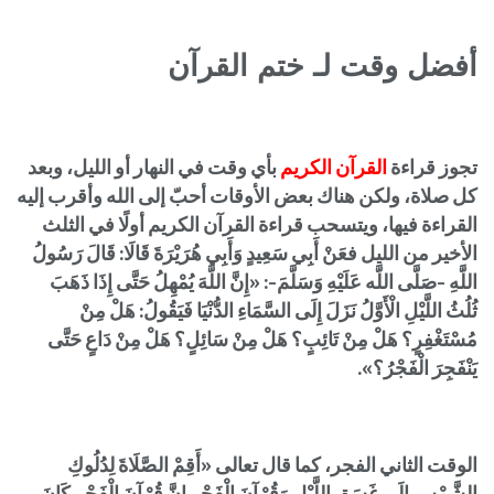
أفضل وقت لـ ختم القرآن
تجوز قراءة
القرآن الكريم
بأي وقت في النهار أو الليل، وبعد
كل صلاة، ولكن هناك بعض الأوقات أحبّ إلى الله وأقرب إليه
القراءة فيها، ويتسحب قراءة القرآن الكريم أولًا في الثلث
الأخير من الليل فعَنْ أَبِي سَعِيدٍ وَأَبِي هُرَيْرَةَ قَالَا: قَالَ رَسُولُ
اللَّهِ -صَلَّى اللَّه عَلَيْهِ وَسَلَّمَ-: «إِنَّ اللَّهَ يُمْهِلُ حَتَّى إِذَا ذَهَبَ
ثُلُثُ اللَّيْلِ الْأَوَّلُ نَزَلَ إِلَى السَّمَاءِ الدُّنْيَا فَيَقُولُ: هَلْ مِنْ
مُسْتَغْفِرٍ؟ هَلْ مِنْ تَائِبٍ؟ هَلْ مِنْ سَائِلٍ؟ هَلْ مِنْ دَاعٍ حَتَّى
يَنْفَجِرَ الْفَجْرُ؟».
الوقت الثاني الفجر، كما قال تعالى «أَقِمْ الصَّلَاةَ لِدُلُوكِ