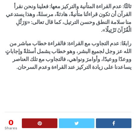
ثالثًا: عدم القراءة المتأنية والتركيز معها: فعلينا ونحن نقرأ
القرآن أن تكون قراءتُنا متأنيةً، هادئةً، مرسلةً، وهذا يستدعي
منا سلامة النطق وحسن الترتيل، كما قال تعالى: «وَرَتِّلِ
الْقُرْآنَ تَرْتِيلًا».
رابعًا: عدم التجاوب مع القراءة: فالقراءة خطاب مباشر من
الله عز وجل لجميع البشر، وهو خطاب يشمل أسئلةً وإجاباتٍ
ووعدًا ووعيدًا، وأوامرَ ونواهي، فالتجاوب مع تلك العناصر
يساعدنا على زيادة التركيز عند القراءة وعدم السرحان.
0
Shares