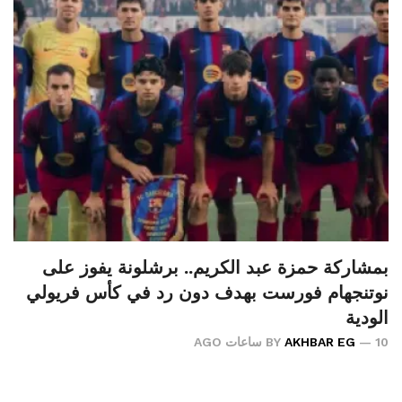
بمشاركة حمزة عبد الكريم.. برشلونة يفوز على
نوتنجهام فورست بهدف دون رد في كأس فريولي
الودية
10 ساعات AGO
AKHBAR EG
BY