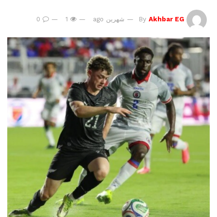
Akhbar EG
By
شهرين ago
1
0