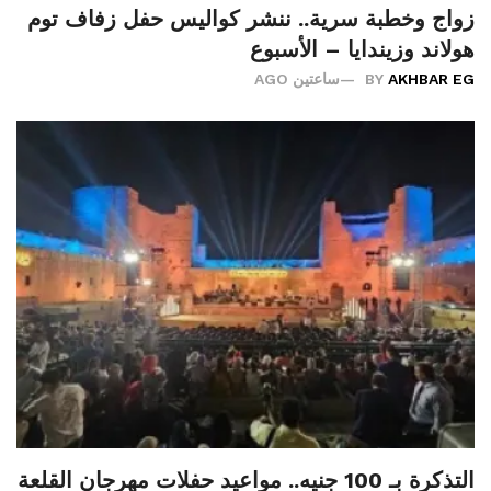
زواج وخطبة سرية.. ننشر كواليس حفل زفاف توم
هولاند وزيندايا – الأسبوع
AKHBAR EG
BY
ساعتين AGO
التذكرة بـ 100 جنيه.. مواعيد حفلات مهرجان القلعة