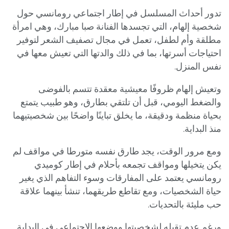
تدور أحداث المسلسل في إطار اجتماعي رومانسي حول
شخصية إلهام، التي تجسدها الفنانة صبا مبارك، وهي امرأة
مطلقة وأم لطفل، تعمل في مجال تصفيف الشعر لتوفير
احتياجات أسرتها، بما في ذلك والدتها التي تعيش معها في
نفس المنزل.
وتعيش إلهام ظروفًا معيشية معقدة تتسم بالفوضى
والضغط اليومي، قبل أن تلتقي بطارق، وهو طبيب يتمتع
بحياة منظمة ودقيقة، ما يخلق تباينًا واضحًا بين شخصيتيهما
منذ البداية.
ومع مرور الوقت، يجد طارق نفسه متورطا في مواقف لم
يكن يتخيلها ومواقف تجمعه بأحلام في إطار كوميدي
رومانسي يعتمد على المفارقات وسوء التفاهم الذي يغير
حياة الشخصيات، ومع تقاطع طريقهما، تنشأ بينهما علاقة
حب مليئة بالتحديات.
ورغم عدم تقبله لشخصيتها ووضعها الاجتماعي في البداية