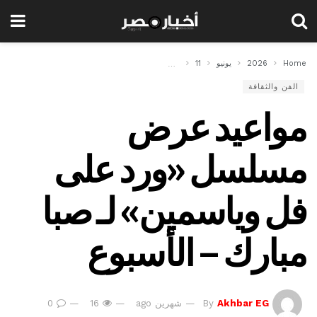
Home
2026
يونيو
11
مواعيد عرض مسلسل «ورد على فل وياسمين» لـ صبا مبا
الفن والثقافة
مواعيد عرض
مسلسل «ورد على
فل وياسمين» لـ صبا
مبارك – الأسبوع
Akhbar EG
By
شهرين ago
16
0