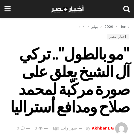
Home
2026
يوليو
4
"مو بالطول".. تركي آل الشيخ يعلق على صورة مركّبة لم
اخبار مصر
"مو بالطول".. تركي
آل الشيخ يعلق على
صورة مركّبة لمحمد
صلاح ومدافع أستراليا
Akhbar EG
By
شهر واحد ago
3
0