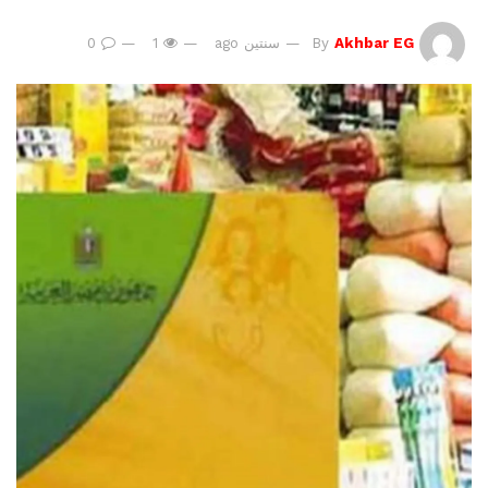
Akhbar EG
By
سنتين ago
1
0