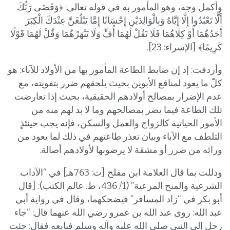
وأكمل وجه، وهو المأمور به في قوله تعالى: ﴿وَقَضَى رَبُّكَ
أَلَّا تَعْبُدُوا إِلَّا إِيَّاهُ وَبِالْوَالِدَيْنِ إِحْسَانًا إِمَّا يَبْلُغَنَّ عِنْدَكَ الْكِبَرَ
أَحَدُهُمَا أَوْ كِلَاهُمَا فَلَا تَقُلْ لَهُمَا أُفٍّ وَلَا تَنْهَرْهُمَا وَقُلْ لَهُمَا قَوْلًا
كَرِيمًا﴾ [الإسراء: 23].
وأردفت: إذ إن ضابط الطاعة المأمور بها من الأولاد للآباء: هو
كلّ ما يعود لمنافع الأبوين بحيث يلحقهم ضرر بتفويته، مع
عدم الإضرار بمصالح أولادهم الحقيقية، بحيث إذا تعارضت
تلك الطاعة فيما يضر بمصالحهم وما لا بد لهم منه من
الأمور الحياتية كالزواج والعمل والسكن، فإنه يجب حينئذٍ
التلطف مع الآباء وبيان تعذر طاعتهم في ذلك لما يعود من
ورائه من ضرر أو مشقة لا يرضونها لأولادهم أصالة.
ودللت بما قال العلامة ابن مفلح [ت: 763هـ] في “الآداب
الشرعية والمنح المرعية” (1/ 436، ط. عالم الكتب): [قال
أبو بكر في “زاد المسافر” فيضحكهما، وقال في رواية أبي
عبد الله: روى عبد الله بن عمرو رضي الله عنهما قال: “جاء
رجل إلى النبي صلى الله عليه وآله وسلم فبايعه فقال: جئت