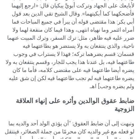
لأبايعك على الجهاد وتركت أبويَّ يبكيان قال: «ارجع إليهما
فأضحكهما كما أبكيتهما». وقال الشيخ تقي الدين بعد قول
أبي بكر: هذا مقتضى قوله أن يبرأ في جميع المباحات فما
أمراه ائتمر وما نهياه انتهى، وهذا فيما كان منفعة لهما ولا
ضرر عليه فيه ظاهر، مثل: ترك السفر، وترك المبيت عنهما
ناحية، والذي ينتفعان به ولا يستضر هو بطاعتهما فيه
قسمان: قسم يضرهما تركه؛ فهذا لا يستراب في وجوب
طاعتهما فيه، بل عندنا هذا يجب للجار، وقسم ينتفعان به ولا
يضره أيضا طاعتهما فيه على مقتضى كلامه، فأما ما كان
يضره طاعتهما فيه لم تجب طاعتهما فيه لكن إن شق عليه
ولم يضره وجب] اهـ.
ضابط عقوق الوالدين وأثره على إنهاء العلاقة
الزوجية
ونبهت إلى أن ضابط العقوق: “أن يؤذي الولد أحد والديه بما
لو فعله مع غير والديه كان محرمًا من جملة الصغائر، فينتقل