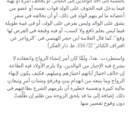
بالنسبة إلى أحد الوالدين إلى الكبائر، أو يخالف أمره أو نهيه
فيما يدخل فيه الخوف على الولد فوات نفسه أو عضو من
أعضائه ما لم يتهم الولد في ذلك، أو أن يخالفه في سفرٍ
يشق على الوالد وليس بفرض على الولد، أو في غيبة طويلة
فيما ليس بعلم نافع ولا كسب، أو فيه وقيعة في العِرض لها
وقع”؛ كما قال العلامة ابن حجر الهيتمي في “الزواجر عن
اقتراف الكبائر” (2/ 116، ط. دار الفكر).
واستطردت : هذا، ولَمَّا كان أمر إنشاء الزواج وانعقاده لا
يشرع فيه الإجبار من الوالدين، ولا يلزم الأولاد فيه الطاعة
إن خالف اختيارُ آبائهم اختيارَهم وميلهم، فكيف يكون لإنهاء
الزواج وما يتبعه من انهدامِ بيتٍ وفرقةٍ وشتاتِ أمرٍ وتبعاتٍ
مالية كبيرة ونفسية خطيرة أن يلزمهم الشرع بطاعتهم في
ذلك، إضافة إلى ما قد يلحق الزوجة من ظلم إن طُلِّقتْ
دون وقوع تقصير منها.