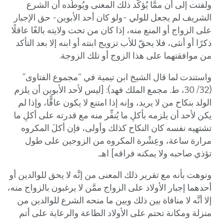
ولفتت إلى أن ممَّا يُؤكّد ذلك المعنى ويُوطّده أن الشرع
الشريف لم يجعل للولي -ولو كان أحد الأبوين- حق الإجبار
على الزواج أو المنع منه، إذا كان من تحت ولايته بالغًا عاقلًا
ذكرًا أو أنثى، فلا يحقّ للأب تزويج ابنته أو ابنه إلا بعد التأكد
من موافقتهما على هذا الزوج أو تلك الزوجة.
واستندت لما قال الشيخ ابن تيمية في “مجموع الفتاوى”
(32/ 30، ط. مجمع الملك فهد): [ليس لأحد الأبوين أن يلزم
الولد بنكاح من لا يريد، وإنه إذا امتنع لا يكون عاقًّا، وإذا لم
يكن لأحد أن يلزمه بأكلِ ما يُنفِّر منه مع قدرته على أكلِ ما
تشتهيه نفسه كان النكاح كذلك وأولى، فإن أكلَ المكروه
مرارة ساعة، وعِشْرة المكروه من الزوجين على طول
تؤذي صاحبه ولا يمكنه فراقه] اهـ.
ونوهت بأنه مع تقرير ذلك المعنى من إنَّه لا يحق للوالدين أو
أحدهما إجبار الأولاد على الزواج ممَّن لا يرغبون بالزواج منه،
إلا أنَّه لا منافاة بين ذلك وبين ما منحه الشرع للوالدين من
منزلة ومكانة تحتم على الأولاد الطاعة والرعاية على أتم