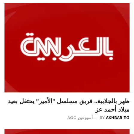
ظهر بالجلابية.. فريق مسلسل "الأمير" يحتفل بعيد
ميلاد أحمد عز
AKHBAR EG
BY
أسبوعين AGO