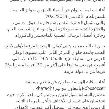
أعلنت جامعة حلوان عن أسماء الفائزين بجوائز الجامعة
للتميز للعام الأكاديمي 2023/2024
والتي تشمل الجائزة التقديرية، وجائزة التفوق العلمي،
والجائزة التشجيعية، وجائزة الرواد، وجائزة شخصية العام،
وجائزة أفضل الرسائل العلمية للماجستير والدكتوراه.
حقق الطالب محمد هاني كمال، المقيد بالفرقة الأولى بكلية
الطب جامعة حلوان المركز الثاني على مستوى الوطن
العربي في مسابقة Arab IOT & AI Challenge، التي
أقيمت في دبي متفوقاً على أكثر من 150 فريقاً مصرياً و26
فريقاً من 13 دولة عربية.
أعلنت كلية الهندسة بحلوان عن تنظيم مسابقة
Robosoccer بالتعاون مع تيم Pharaohs ،
تتضمن المسابقة مباراة بين روبوتين في ملعب كرة، حيث
يتنافسان على تسجيل الأهداف. يتأهل للمرحلة التالية
الروبوت الذي ينجح في تسجيل أكبر عدد من الأهداف.