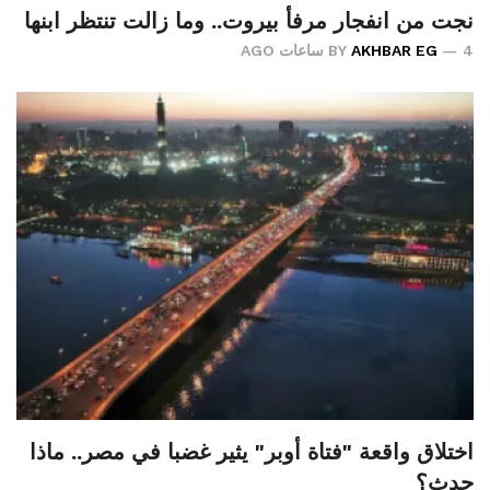
نجت من انفجار مرفأ بيروت.. وما زالت تنتظر ابنها
4 ساعات AGO
AKHBAR EG
BY
اختلاق واقعة "فتاة أوبر" يثير غضبا في مصر.. ماذا
حدث؟